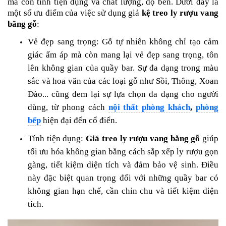
mà còn tính tiện dụng và chất lượng, độ bền. Dưới đây là
một số ưu điểm của việc sử dụng giá
kệ treo ly rượu vang
bằng gỗ
:
Vẻ đẹp sang trọng: Gỗ tự nhiên không chỉ tạo cảm
giác ấm áp mà còn mang lại vẻ đẹp sang trọng, tôn
lên không gian của quầy bar. Sự đa dạng trong màu
sắc và hoa văn của các loại gỗ như Sồi, Thông, Xoan
Đào... cũng đem lại sự lựa chọn đa dạng cho người
dùng, từ phong cách
nội thất phòng khách
,
phòng
bếp
hiện đại đến cổ điển.
Tính tiện dụng:
Giá treo ly rượu vang bằng gỗ
giúp
tối ưu hóa không gian bằng cách sắp xếp ly rượu gọn
gàng, tiết kiệm diện tích và đảm bảo vệ sinh. Điều
này đặc biệt quan trọng đối với những quầy bar có
không gian hạn chế, cần chỉn chu và tiết kiệm diện
tích.