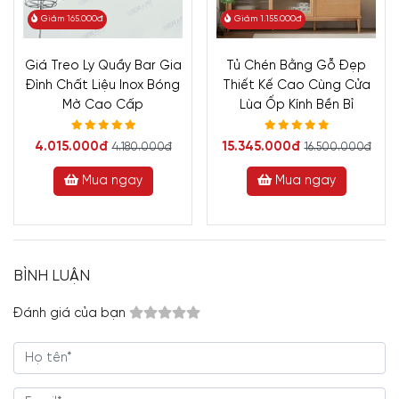
Giảm 165.000đ
Giảm 1.155.000đ
Giá Treo Ly Quầy Bar Gia
Tủ Chén Bằng Gỗ Đẹp
Đình Chất Liệu Inox Bóng
Thiết Kế Cao Cùng Cửa
Mờ Cao Cấp
Lùa Ốp Kính Bền Bỉ
4.015.000đ
15.345.000đ
4.180.000đ
16.500.000đ
Mua ngay
Mua ngay
BÌNH LUẬN
Đánh giá của bạn