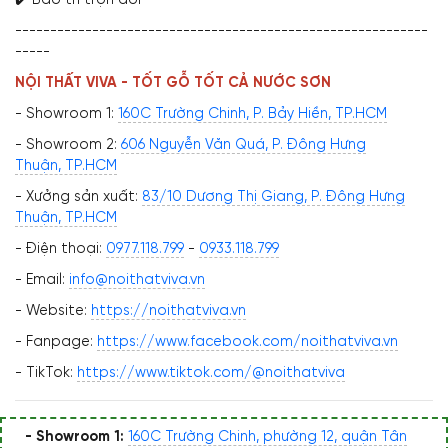
-----------------------------------------------------------
-----
NỘI THẤT VIVA - TỐT GỖ TỐT CẢ NƯỚC SƠN
- Showroom 1:
160C Trường Chinh, P. Bảy Hiền, TP.HCM
- Showroom 2:
606 Nguyễn Văn Quá, P. Đông Hưng
Thuận, TP.HCM
- Xưởng sản xuất:
83/10 Dương Thị Giang, P. Đông Hưng
Thuận, TP.HCM
- Điện thoại:
0977.118.799
-
0933.118.799
- Email:
info@noithatviva.vn
- Website:
https://noithatviva.vn
- Fanpage:
https://www.facebook.com/noithatviva.vn
- TikTok:
https://www.tiktok.com/@noithatviva
- Showroom 1:
160C Trường Chinh, phường 12, quận Tân