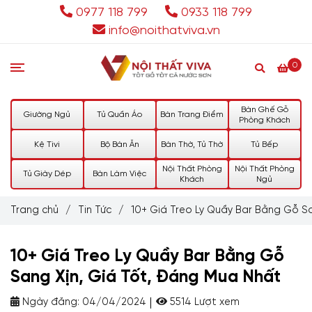
0977 118 799
0933 118 799
info@noithatviva.vn
0
Bàn Ghế Gỗ
Giường Ngủ
Tủ Quần Áo
Bàn Trang Điểm
Phòng Khách
Kệ Tivi
Bộ Bàn Ăn
Bàn Thờ, Tủ Thờ
Tủ Bếp
Nội Thất Phòng
Nội Thất Phòng
Tủ Giày Dép
Bàn Làm Việc
Khách
Ngủ
Trang chủ
/
Tin Tức
/
10+ Giá Treo Ly Quầy Bar Bằng Gỗ S
10+ Giá Treo Ly Quầy Bar Bằng Gỗ
Sang Xịn, Giá Tốt, Đáng Mua Nhất
Ngày đăng:
04/04/2024
5514 Lượt xem