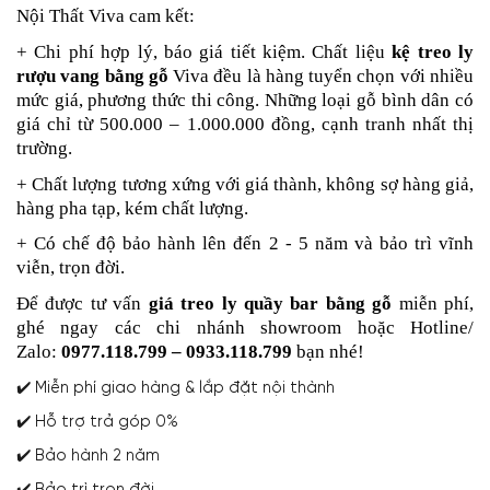
Nội Thất Viva cam kết:
+ Chi phí hợp lý, báo giá tiết kiệm. Chất liệu
kệ treo ly
rượu vang bằng gỗ
Viva đều là hàng tuyển chọn với nhiều
mức giá, phương thức thi công. Những loại gỗ bình dân có
giá chỉ từ 500.000 – 1.000.000 đồng, cạnh tranh nhất thị
trường.
+ Chất lượng tương xứng với giá thành, không sợ hàng giả,
hàng pha tạp, kém chất lượng.
+ Có chế độ bảo hành lên đến 2 - 5 năm và bảo trì vĩnh
viễn, trọn đời.
Để được tư vấn
giá treo ly quầy bar bằng gỗ
miễn phí,
ghé ngay các chi nhánh showroom hoặc Hotline/
Zalo:
0977.118.799 – 0933.118.799
bạn nhé!
✔️ Miễn phí giao hàng & lắp đặt nội thành
✔️ Hỗ trợ trả góp 0%
✔️ Bảo hành 2 năm
✔️ Bảo trì trọn đời