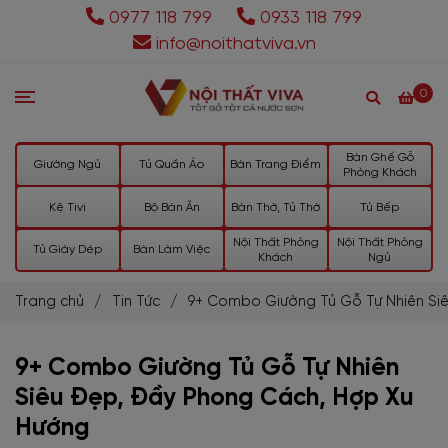
0977 118 799
0933 118 799
info@noithatviva.vn
0
Bàn Ghế Gỗ
Giường Ngủ
Tủ Quần Áo
Bàn Trang Điểm
Phòng Khách
Kệ Tivi
Bộ Bàn Ăn
Bàn Thờ, Tủ Thờ
Tủ Bếp
Nội Thất Phòng
Nội Thất Phòng
Tủ Giày Dép
Bàn Làm Việc
Khách
Ngủ
Trang chủ
/
Tin Tức
/
9+ Combo Giường Tủ Gỗ Tự Nhiên Si
9+ Combo Giường Tủ Gỗ Tự Nhiên
Siêu Đẹp, Đầy Phong Cách, Hợp Xu
Hướng