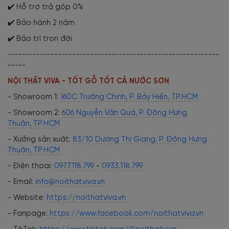
✔️ Hỗ trợ trả góp 0%
✔️ Bảo hành 2 năm
✔️ Bảo trì trọn đời
-----------------------------------------------------------
-----
NỘI THẤT VIVA - TỐT GỖ TỐT CẢ NƯỚC SƠN
- Showroom 1:
160C Trường Chinh, P. Bảy Hiền, TP.HCM
- Showroom 2:
606 Nguyễn Văn Quá, P. Đông Hưng
Thuận, TP.HCM
- Xưởng sản xuất:
83/10 Dương Thị Giang, P. Đông Hưng
Thuận, TP.HCM
- Điện thoại:
0977.118.799
-
0933.118.799
- Email:
info@noithatviva.vn
- Website:
https://noithatviva.vn
- Fanpage:
https://www.facebook.com/noithatviva.vn