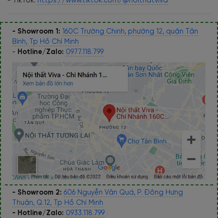
- TikTok:
https://www.tiktok.com/@noithatviva
- Showroom 1:
160C Trường Chinh, phường 12, quận Tân
Bình, Tp Hồ Chí Minh
-
Hotline/Zalo:
0977.118.799
- Showroom 2:
606 Nguyễn Văn Quá, P. Đông Hưng
Thuận, Q.12, Tp Hồ Chí Minh
- Hotline/Zalo:
0933.118.799