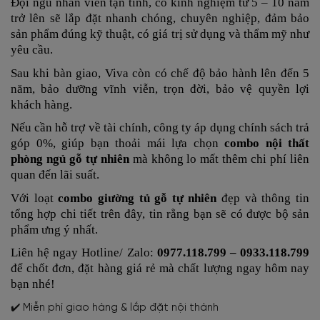
Đội ngũ nhân viên tận tình, có kinh nghiệm từ 5 – 10 năm
trở lên sẽ lắp đặt nhanh chóng, chuyên nghiệp, đảm bảo
sản phẩm đúng kỹ thuật, có giá trị sử dụng và thẩm mỹ như
yêu cầu.
Sau khi bàn giao, Viva còn có chế độ bảo hành lên đến 5
năm, bảo dưỡng vĩnh viễn, trọn đời, bảo vệ quyền lợi
khách hàng.
Nếu cần hỗ trợ về tài chính, công ty áp dụng chính sách trả
góp 0%, giúp bạn thoải mái lựa chọn
combo nội thất
phòng ngủ gỗ tự nhiên
mà không lo mất thêm chi phí liên
quan đến lãi suất.
Với loạt
combo giường tủ gỗ tự nhiên
đẹp
và thông tin
tổng hợp chi tiết trên đây, tin rằng bạn sẽ có được bộ sản
phẩm ưng ý nhất.
Liên hệ ngay Hotline/ Zalo:
0977.118.799 – 0933.118.799
để chốt đơn, đặt hàng giá rẻ mà chất lượng
ngay hôm nay
bạn nhé!
✔️ Miễn phí giao hàng & lắp đặt nội thành