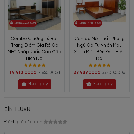
Giảm 440.000đ
Giảm 7.711.000đ
Combo Giường Tủ Bàn
Combo Nội Thất Phòng
Trang Điểm Giá Rẻ Gỗ
Ngủ Gỗ Tự Nhiên Màu
MFC Nhập Khẩu Cao Cấp
Xoan Đào Bền Đẹp Hiện
Hiện Đại
Đại
14.410.000đ
27.489.000đ
14.850.000đ
35.200.000đ
Mua ngay
Mua ngay
BÌNH LUẬN
Đánh giá của bạn