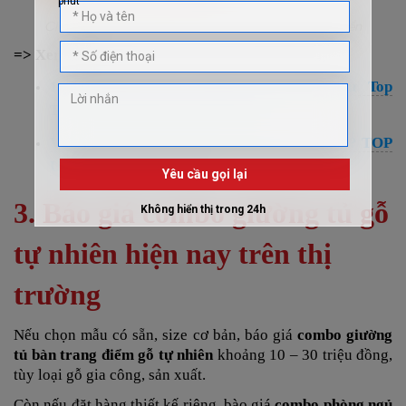
Chất liệu gỗ cao cấp cho combo phòng ngủ cổ điển
=> Xem thêm:
10+ Combo Decor Phòng Ngủ Dẫn Đầu Top
Trending, Bền Đẹp, Hợp Túi Tiền
Vì Sao Nên Chọn Combo Phòng Ngủ Gỗ Sồi? TOP
Ưu Điểm, Mẫu Đẹp Nhất
3. Báo giá combo g
iường tủ gỗ
tự nhiên hiện nay trên thị
trường
Nếu chọn mẫu có sẵn, size cơ bản, báo giá
combo giường
tủ bàn trang điểm gỗ tự nhiên
khoảng 10 – 30 triệu đồng,
tùy loại gỗ gia công, sản xuất.
Còn nếu đặt hàng thiết kế riêng, bào giá
combo phòng ngủ