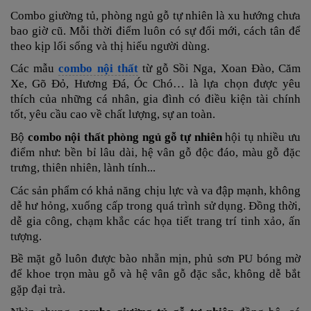
C
ombo giường tủ, phòng ngủ gỗ tự nhiên
là xu hướng chưa
bao giờ cũ. Mỗi thời điểm luôn có sự đổi mới, cách tân để
theo kịp lối sống và thị hiếu người dùng.
Các mẫu
combo nội thất
từ gỗ Sồi Nga, Xoan Đào, Căm
Xe, Gõ Đỏ, Hương Đá, Óc Chó… là lựa chọn được yêu
thích của những cá nhân, gia đình có điều kiện tài chính
tốt, yêu cầu cao về chất lượng, sự an toàn.
Bộ
combo nội thất phòng ngủ gỗ tự nhiên
hội tụ nhiều ưu
điểm như: bền bỉ lâu dài, hệ vân gỗ độc đáo, màu gỗ đặc
trưng, thiên nhiên, lành tính...
Các sản phẩm có khả năng chịu lực và va đập mạnh, không
dễ hư hỏng, xuống cấp trong quá trình sử dụng.
Đồng thời,
dễ gia công, chạm khắc các họa tiết trang trí tinh xảo, ấn
tượng.
Bề mặt gỗ luôn được bào nhẵn mịn, phủ sơn PU bóng mờ
để khoe trọn màu gỗ và hệ vân gỗ đặc sắc, không dễ bắt
gặp đại trà.