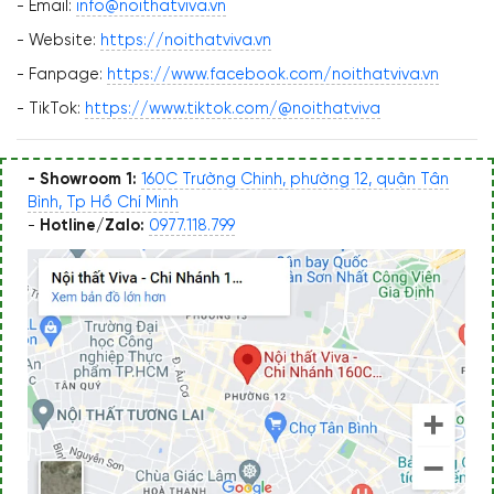
- Email:
info@noithatviva.vn
- Website:
https://noithatviva.vn
- Fanpage:
https://www.facebook.com/noithatviva.vn
- TikTok:
https://www.tiktok.com/@noithatviva
- Showroom 1:
160C Trường Chinh, phường 12, quận Tân
Bình, Tp Hồ Chí Minh
-
Hotline/Zalo:
0977.118.799