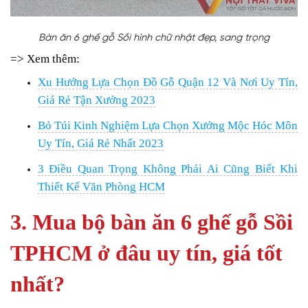
Bàn ăn 6 ghế gỗ Sồi hình chữ nhật đẹp, sang trọng
=> Xem thêm:
Xu Hướng Lựa Chọn Đồ Gỗ Quận 12 Và Nơi Uy Tín,
Giá Rẻ Tận Xưởng 2023
Bỏ Túi Kinh Nghiệm Lựa Chọn Xưởng Mộc Hóc Môn
Uy Tín, Giá Rẻ Nhất 2023
3 Điều Quan Trọng Không Phải Ai Cũng Biết Khi
Thiết Kế Văn Phòng HCM
3. Mua bộ bàn ăn 6 ghế gỗ Sồi
TPHCM ở đâu uy tín, giá tốt
nhất?