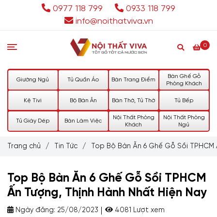
0977 118 799
0933 118 799
info@noithatviva.vn
0
Bàn Ghế Gỗ
Giường Ngủ
Tủ Quần Áo
Bàn Trang Điểm
Phòng Khách
Kệ Tivi
Bộ Bàn Ăn
Bàn Thờ, Tủ Thờ
Tủ Bếp
Nội Thất Phòng
Nội Thất Phòng
Tủ Giày Dép
Bàn Làm Việc
Khách
Ngủ
Trang chủ
/
Tin Tức
/
Top Bộ Bàn Ăn 6 Ghế Gỗ Sồi TPHCM Ấ
Top Bộ Bàn Ăn 6 Ghế Gỗ Sồi TPHCM
Ấn Tượng, Thịnh Hành Nhất Hiện Nay
Ngày đăng:
25/08/2023
4081 Lượt xem