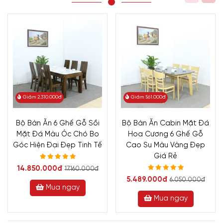
Giảm 2.310.000đ
Giảm 561.000đ
Bộ Bàn Ăn 6 Ghế Gỗ Sồi
Bộ Bàn Ăn Cabin Mặt Đá
Mặt Đá Màu Óc Chó Bo
Hoa Cương 6 Ghế Gỗ
Góc Hiện Đại Đẹp Tinh Tế
Cao Su Màu Vàng Đẹp
Giá Rẻ
14.850.000đ
17.160.000đ
5.489.000đ
6.050.000đ
Mua ngay
Mua ngay