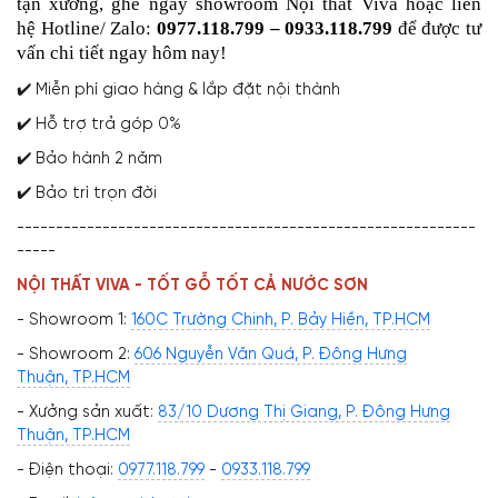
tận xưởng, ghé ngay showroom Nội thất Viva hoặc liên
hệ Hotline/ Zalo:
0977.118.799 – 0933.118.799
để được tư
vấn chi tiết ngay hôm nay!
✔️ Miễn phí giao hàng & lắp đặt nội thành
✔️ Hỗ trợ trả góp 0%
✔️ Bảo hành 2 năm
✔️ Bảo trì trọn đời
-----------------------------------------------------------
-----
NỘI THẤT VIVA - TỐT GỖ TỐT CẢ NƯỚC SƠN
- Showroom 1:
160C Trường Chinh, P. Bảy Hiền, TP.HCM
- Showroom 2:
606 Nguyễn Văn Quá, P. Đông Hưng
Thuận, TP.HCM
- Xưởng sản xuất:
83/10 Dương Thị Giang, P. Đông Hưng
Thuận, TP.HCM
- Điện thoại:
0977.118.799
-
0933.118.799