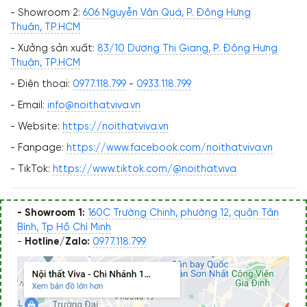
- Showroom 2:
606 Nguyễn Văn Quá, P. Đông Hưng
Thuận, TP.HCM
- Xưởng sản xuất:
83/10 Dương Thị Giang, P. Đông Hưng
Thuận, TP.HCM
- Điện thoại:
0977.118.799
-
0933.118.799
- Email:
info@noithatviva.vn
- Website:
https://noithatviva.vn
- Fanpage:
https://www.facebook.com/noithatviva.vn
- TikTok:
https://www.tiktok.com/@noithatviva
- Showroom 1:
160C Trường Chinh, phường 12, quận Tân
Bình, Tp Hồ Chí Minh
-
Hotline/Zalo:
0977.118.799