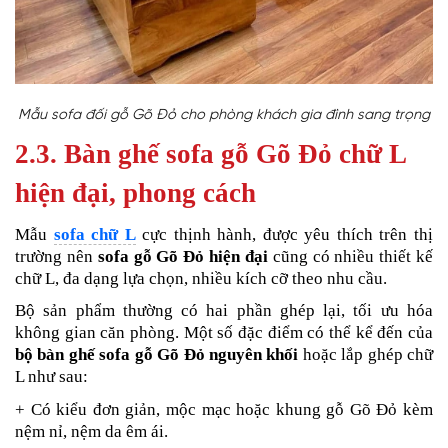
Mẫu sofa đối gỗ Gõ Đỏ cho phòng khách gia đình sang trọng
2.3. Bàn ghế sofa gỗ Gõ Đỏ chữ L
hiện đại, phong cách
Mẫu
sofa chữ L
cực thịnh hành, được yêu thích trên thị
trường nên
sofa gỗ Gõ Đỏ hiện đại
cũng có nhiều thiết kế
chữ L,
đa dạng lựa chọn, nhiều kích cỡ theo nhu cầu.
Bộ sản phẩm thường có hai phần ghép lại, tối ưu hóa
không gian căn phòng. Một số đặc điểm có thể kể đến của
bộ bàn ghế sofa gỗ Gõ Đỏ nguyên khối
hoặc lắp ghép chữ
L như sau:
+ Có kiểu đơn giản, mộc mạc hoặc khung gỗ Gõ Đỏ kèm
nệm nỉ, nệm da êm ái.