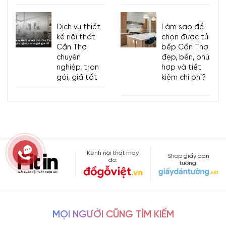
Dịch vụ thiết
Làm sao để
kế nội thất
chọn được tủ
Cần Thơ
bếp Cần Thơ
chuyên
đẹp, bền, phù
nghiệp, trọn
hợp và tiết
gói, giá tốt
kiệm chi phí?
Kênh nội thất may
Shop giấy dán
đo:
tường:
MỌI NGƯỜI CŨNG TÌM KIẾM