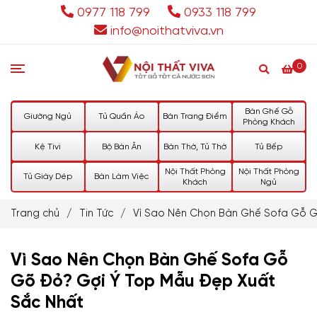
0977 118 799
0933 118 799
info@noithatviva.vn
0
Bàn Ghế Gỗ
Giường Ngủ
Tủ Quần Áo
Bàn Trang Điểm
Phòng Khách
Kệ Tivi
Bộ Bàn Ăn
Bàn Thờ, Tủ Thờ
Tủ Bếp
Nội Thất Phòng
Nội Thất Phòng
Tủ Giày Dép
Bàn Làm Việc
Khách
Ngủ
Trang chủ
/
Tin Tức
/
Vì Sao Nên Chọn Bàn Ghế Sofa Gỗ 
Vì Sao Nên Chọn Bàn Ghế Sofa Gỗ
Gõ Đỏ? Gợi Ý Top Mẫu Đẹp Xuất
Sắc Nhất