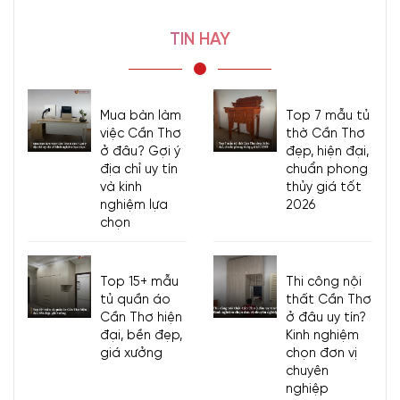
TIN HAY
Mua bàn làm
Top 7 mẫu tủ
việc Cần Thơ
thờ Cần Thơ
ở đâu? Gợi ý
đẹp, hiện đại,
địa chỉ uy tín
chuẩn phong
và kinh
thủy giá tốt
nghiệm lựa
2026
chọn
Top 15+ mẫu
Thi công nội
tủ quần áo
thất Cần Thơ
Cần Thơ hiện
ở đâu uy tín?
đại, bền đẹp,
Kinh nghiệm
giá xưởng
chọn đơn vị
chuyên
nghiệp