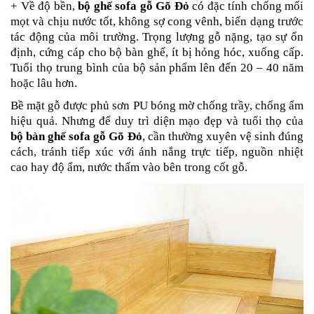
+ Về độ bền,
bộ ghế sofa gỗ Gõ Đỏ
có đặc tính chống mối
mọt và chịu nước tốt, không sợ cong vênh, biến dạng trước
tác động của môi trường. Trọng lượng gỗ nặng, tạo sự ổn
định, cứng cáp cho bộ bàn ghế, ít bị hỏng hóc, xuống cấp.
Tuổi thọ trung bình của bộ sản phẩm lên đến 20 – 40 năm
hoặc lâu hơn.
Bề mặt gỗ được phủ sơn PU bóng mờ chống trầy, chống ẩm
hiệu quả.
Nhưng để duy trì diện mạo đẹp và tuổi thọ của
bộ bàn ghế sofa gỗ Gõ Đỏ
, cần thường xuyên vệ sinh đúng
cách, tránh tiếp xúc với ánh nắng trực tiếp, nguồn nhiệt
cao hay độ ẩm, nước thấm vào bên trong cốt gỗ.