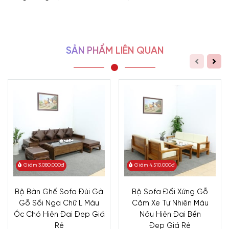
SẢN PHẨM LIÊN QUAN
Giảm 3.080.000đ
Giảm 4.510.000đ
Bộ Bàn Ghế Sofa Đùi Gà
Bộ Sofa Đối Xứng Gỗ
Gỗ Sồi Nga Chữ L Màu
Căm Xe Tự Nhiên Màu
Óc Chó Hiện Đại Đẹp Giá
Nâu Hiện Đại Bền
Rẻ
Đẹp Giá Rẻ