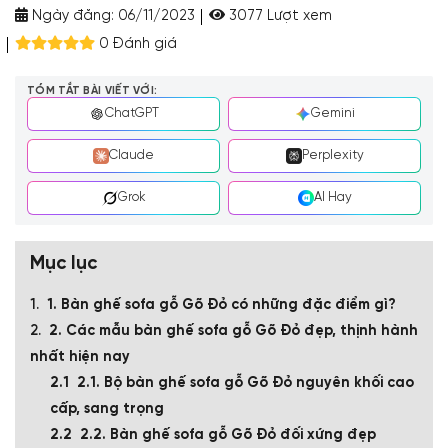
Ngày đăng:
06/11/2023
3077 Lượt xem
0 Đánh giá
TÓM TẮT BÀI VIẾT VỚI:
ChatGPT
Gemini
Claude
Perplexity
Grok
AI Hay
Mục lục
1. Bàn ghế sofa gỗ Gõ Đỏ có những đặc điểm gì?
2. Các mẫu bàn ghế sofa gỗ Gõ Đỏ đẹp, thịnh hành
nhất hiện nay
2.1. Bộ bàn ghế sofa gỗ Gõ Đỏ nguyên khối cao
cấp, sang trọng
2.2. Bàn ghế sofa gỗ Gõ Đỏ đối xứng đẹp