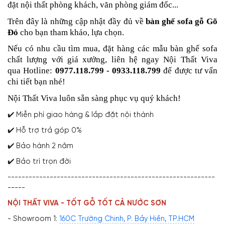
đặt nội thất phòng khách, văn phòng giám đốc...
Trên đây là những cập nhật đầy đủ về
bàn ghế sofa gỗ Gõ
Đỏ
cho bạn tham khảo, lựa chọn.
Nếu có nhu cầu tìm mua, đặt hàng các mẫu bàn ghế sofa
chất lượng với giá xưởng, liên hệ ngay Nội Thất Viva
qua Hotline:
0977.118.799 - 0933.118.799
để được tư vấn
chi tiết bạn nhé!
Nội Thất Viva luôn sẵn sàng phục vụ quý khách!
✔️ Miễn phí giao hàng & lắp đặt nội thành
✔️ Hỗ trợ trả góp 0%
✔️ Bảo hành 2 năm
✔️ Bảo trì trọn đời
-----------------------------------------------------------
-----
NỘI THẤT VIVA - TỐT GỖ TỐT CẢ NƯỚC SƠN
- Showroom 1:
160C Trường Chinh, P. Bảy Hiền, TP.HCM