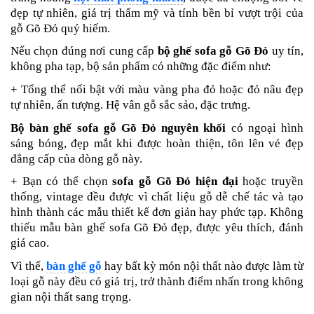
đẹp tự nhiên, giá trị thẩm mỹ và tính bền bỉ vượt trội của
gỗ Gõ Đỏ quý hiếm.
Nếu chọn đúng nơi cung cấp
bộ ghế sofa gỗ Gõ Đỏ
uy tín,
không pha tạp, bộ sản phẩm có những đặc điểm như:
+ Tổng thể nổi bật với màu vàng pha đỏ hoặc đỏ nâu đẹp
tự nhiên, ấn tượng. Hệ vân gỗ sắc sảo, đặc trưng.
Bộ bàn ghế sofa gỗ Gõ Đỏ nguyên khối
có ngoại hình
sáng bóng, đẹp mắt khi được hoàn thiện, tôn lên vẻ đẹp
đẳng cấp của dòng gỗ này.
+ Bạn có thể chọn
sofa gỗ Gõ Đỏ hiện đại
hoặc truyền
thống, vintage đều được vì chất liệu gỗ dễ chế tác và tạo
hình thành các mẫu thiết kế đơn giản hay phức tạp. Không
thiếu mẫu bàn ghế sofa Gõ Đỏ
đẹp, được yêu thích, đánh
giá cao.
Vì thế,
bàn ghế gỗ
hay bất kỳ món nội thất nào được làm từ
loại gỗ này đều có giá trị, trở thành điểm nhấn trong không
gian nội thất sang trọng.