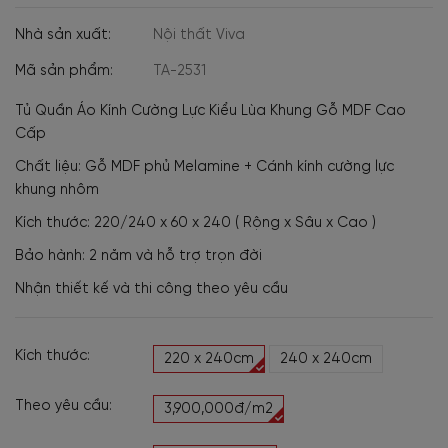
Nhà sản xuất:
Nội thất Viva
Mã sản phẩm:
TA-2531
Tủ Quần Áo Kính Cường Lực Kiểu Lùa Khung Gỗ MDF Cao
Cấp
Chất liệu: Gỗ MDF phủ Melamine + Cánh kính cường lực
khung nhôm
Kích thước: 220/240 x 60 x 240 ( Rộng x Sâu x Cao )
Bảo hành: 2 năm và hỗ trợ trọn đời
Nhận thiết kế và thi công theo yêu cầu
Kích thước:
220 x 240cm
240 x 240cm
Theo yêu cầu:
3,900,000đ/m2