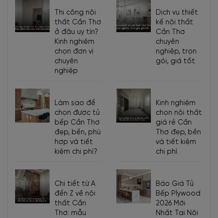
cách
Thi công nội
Dịch vụ thiết
thiết kế
thất Cần Thơ
kế nội thất
Khung tủ bằng MDF lõi xanh chống ẩm, cánh kính
ở đâu uy tín?
Cần Thơ
cường lực khung nhôm
Kinh nghiệm
chuyên
chọn đơn vị
nghiệp, trọn
Cánh kính 5 ly cường lực
Chất
chuyên
gói, giá tốt
nghiệp
liệu
Sản phẩm thân thiện với môi trường, đạt tiêu chuẩn
xuất khẩu
Đã qua xử lý chống cong vênh, mối mọt
Làm sao để
Kinh nghiệm
chọn được tủ
chọn nội thất
Bộ
bếp Cần Thơ
giá rẻ Cần
khung
đẹp, bền, phù
Thơ đẹp, bền
tủ
hợp và tiết
và tiết kiệm
Bằng gỗ, nhôm
kiệm chi phí?
chi phí
và
vách
ngăn
Chi tiết từ A
Báo Giá Tủ
đến Z về nội
Bếp Plywood
Cửa,
Hoàn thiện bằng chất liệu kính cường lực, dạng
thất Cần
2026 Mới
cánh tủ
cửa cánh mở
Thơ: mẫu
Nhất Tại Nội