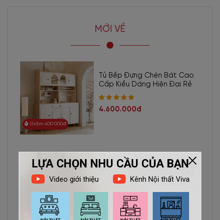
Tủ Quần Áo Kính Cường Lực Kiểu Lùa Khung Gỗ MDF Cao
Cấp
là lựa chọn hoàn hảo cho không gian ngôi nhà của bạn.
Nhờ kết hợp tinh tế chất liệu gỗ công nghiệp và cánh kính màu trà
MỚI VỀ
sang trọng. Sở hữu kiểu dáng thiết kế đẹp mắt và chất lượng cao
cấp, mẫu tủ quần áo kính không chỉ tạo ra không gian lưu trữ tiện
lợi mà còn tạo điểm nhấn thú vị cho nội thất phòng ngủ.
Tủ Bếp Đựng Chén Bát Cao
Tủ quần áo kính TA-2531
có khung tủ bằng gỗ MDF lõi xanh
Cấp Kiểu Dáng Hiện Đại Rẻ
phủ melamine chống ẩm. Đi kèm cùng cánh kính cường lực
khung nhôm chắc chắn, chống ẩm mốc và cong vênh. T
ủ quần áo
4.600.000đ
gỗ cánh kính toàn bộ, cao kịch trần tăng không gian lưu trữ
.
Giảm 400.000đ
Sở hữu thiết kế sang trọng, hiện đại, mẫu tủ quần áo kính TA-
2531 là lựa chọn hàng đầu dành cho các gia đình có nhu cầu lưu
trữ quần áo lớn. Tủ quần áo này có thiết kế cánh lùa rất tiện lợi,
Tủ Chạn Bát Gỗ Sồi Tự Nhiên
tiết kiệm được diện tích sử dụng cho không gian. Hơn nữa, tủ
Kết Hợp Cách Kính Hiện Đại
quần áo kính có nhiều biến thể với kích thước khác nhau đảm bảo
phù hợp với nhiều không gian sử dụng.
10.500.000đ
Ngay từ hôm nay, hãy lựa chọn Tủ Quần Áo Kính Cường Lực
Giảm 1.000.000đ