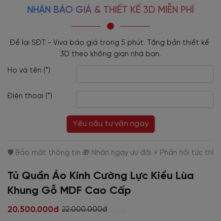
NHẬN BÁO GIÁ & THIẾT KẾ 3D MIỄN PHÍ
Để lại SĐT - Viva báo giá trong 5 phút. Tặng bản thiết kế 
3D theo không gian nhà bạn.
Họ và tên (*)
Điện thoại (*)
Yêu cầu tư vấn ngay
Tủ Quần Áo Kính Cường Lực Kiểu Lùa
Khung Gỗ MDF Cao Cấp
20.500.000đ
22.000.000đ
-6%