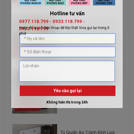
Kiểu Lùa Khung Gỗ MDF để không gian phòng ngủ đẹp và tiện
nghi hơn.
Tủ Thờ 2 Tầng Giá Rẻ Thiết
Kế Sang Trọng Gỗ Tự Nhiên
Chất Lượng
6.800.000đ
Giảm 400.000đ
Tủ Bếp Đứng Gỗ Tự Nhiên
Thiết Kế Kiểu Dáng Hiện Đại
11.300.000đ
Giảm 900.000đ
Tủ Quần Áo Cánh Kính Lùa