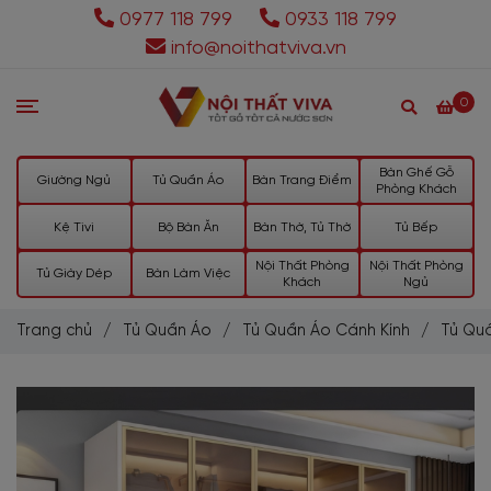
0977 118 799
0933 118 799
info@noithatviva.vn
0
Bàn Ghế Gỗ
Giường Ngủ
Tủ Quần Áo
Bàn Trang Điểm
Phòng Khách
Kệ Tivi
Bộ Bàn Ăn
Bàn Thờ, Tủ Thờ
Tủ Bếp
Nội Thất Phòng
Nội Thất Phòng
Tủ Giày Dép
Bàn Làm Việc
Khách
Ngủ
Trang chủ
/
Tủ Quần Áo
/
Tủ Quần Áo Cánh Kính
/
Tủ Qu