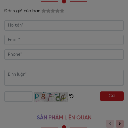
+ Khung nhôm rất thời thượng và sang trọng
Đánh giá của bạn
+ Phong cách tinh tế trong tạo trải nghiệm đẳng cấp.
+ Tone gỗ sang trọng, phong cách Châu Âu.
+ Kính màu trà mang sắc trầm lắng tạo nét đẹp đặc trưng theo
thiên hướng cổ điển
+ Tính thẩm mỹ cực kì cao, làm nổi bật không gian trưng bày
quần áo
+ Không gian lưu trữ rộng rãi, kết hợp nhiều ô ngăn sắp xếp
khoa học.
+ Tư vấn thiết kế và lắp đặt miễn phí.
+ Thời gian bảo hành lên 2 năm.
Gửi
+ Chế độ chăm sóc khách hàng hợp lý.
Tủ Quần Áo Kính Cường Lực Kiểu Lùa Khung Gỗ MDF Cao
SẢN PHẨM LIÊN QUAN
Cấp TA-2531
là lựa chọn tuyệt vời để tăng thêm tính thẩm mỹ
cho căn phòng của bạn. Cùng thiết kế khung nhôm đẹp mắt, TA-