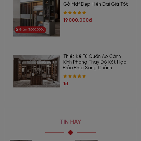
Gỗ Mdf Đẹp Hiện Đại Giá Tốt
Thông tin chi tiết Tủ Quần Áo
19.000.000đ
Kính Cường Lực Kiểu
Giảm 3.000.000đ
Lùa TA-2531
Tên
Thiết Kế Tủ Quần Áo Cánh
Tủ Quần Áo Kính Cường Lực Kiểu Lùa Khung Gỗ
Kính Phòng Thay Đồ Kết Hợp
sản
MDF Cao Cấp
Đảo Đẹp Sang Chảnh
phẩm
Mã sản
TA-2523
1đ
phẩm
Loại
Tủ quần áo sang trọng, tủ quần áo lớn.
Mục
Phòng ngủ, khách sạn, Biệt thự , Phố, Chung cư cao
đích sử
cấp, cửa hàng quần áo.
dụng
TIN HAY
Mẫu
phong
Hiện đại, thời trang, có hỗ trợ gắn đèn Led.