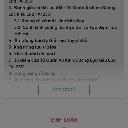
Lùa TA-2531
Đánh giá chi tiết ưu điểm Tủ Quần Áo Kính Cường
Lực Kiểu Lùa TA-2531
Khung tủ và mặt kính bền đẹp
Cánh kính cường lực hiện đại và tạo diện mạo
mới mẻ
Ấn tượng bởi độ thẩm mỹ tuyệt đối
Khả năng lưu trữ lớn
Kích thước linh hoạt
Ưu điểm của Tủ Quần Áo Kính Cường Lực Kiểu Lùa
TA-2531
Công năng sử dụng
Quy trình lắp đặt tủ quần áo kính tại Nội
thất Viva
Xem tất cả
Nội thất Viva - Địa chỉ uy tín cung cấp nội thất
chất lượng chuyên nghiệp và uy tín
ĐẶC ĐIỂM NỔI BẬT
BÌNH LUẬN
+ Decor phòng ngủ làm sáng bừng nội thất không gian