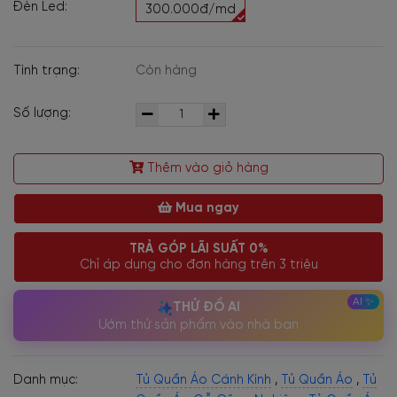
Đèn Led:
300.000đ/md
Tình trạng:
Còn hàng
Số lượng:
Thêm vào giỏ hàng
Mua ngay
TRẢ GÓP LÃI SUẤT 0%
Chỉ áp dụng cho đơn hàng trên 3 triệu
THỬ ĐỒ AI
Ướm thử sản phẩm vào nhà bạn
Danh mục:
Tủ Quần Áo Cánh Kính
,
Tủ Quần Áo
,
Tủ