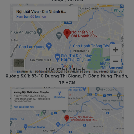
Thuận, Tp HCM
Kính Cường Lực Kiểu Lùa
TA-2531
Chất liệu chất lượng: Tủ Quần Áo Kính Cường Lực của Nội thất
Viva được hoàn thiện từ chất liệu
gỗ MDF phủ melamine
chất
lượng cao. Kết hợp cùng công nghệ sản xuất hiện đại đảm bảo độ
bền bỉ cùng tính thẩm mỹ cao của sản phẩm. Mẫu
tủ quần áo
đã trải qua quy trình kiểm tra nghiêm ngặt trước khi bàn giao cho
khách hàng.
Xưởng SX 1: 83/10 Dương Thị Giang, P. Đông Hưng Thuận,
Công nghệ sản xuất tiên tiến: Mẫu tủ quần áo kính sản xuất bằng
TP HCM
hệ thống máy cắt CNC, sơn tĩnh điện, lắp ráp linh hoạt. Nhờ đó,
mang đến độ chính xác cao, đẹp và tiết kiệm thời gian.
Tính tiện dụng: Thiết kế tủ quần áo kính TA-2531 đáp ứng nhu
cầu lưu trữ quần áo của khách hàng. Với sự phân chia kích thước
và ngăn chứa khác nhau để phù hợp với nhu cầu của từng Khách
hàng.