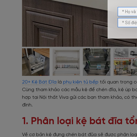
20+ Kệ Bát Đĩa
là
phụ kiện tủ bếp
tối quan trọng c
Cùng tham khảo các mẫu kệ để chén đĩa, kệ úp bá
hợp tại Nội thất Viva gửi các bạn tham khảo, có t
đình.
1. Phân loại kệ bát đĩa t
Về cơ bản kệ đựng chén bát đũa sẽ được phân loại