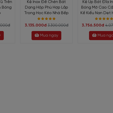
Tủ Trên
Kệ Inox Để Chén Bát
Kệ Úp Bát Đĩa I
4 Bóng
Dạng Hộp Phù Hợp Lắp
Bóng Mờ Cao Cấ
p
Trong Học Kéo Nhà Bếp
Kế Kiểu Nan Dẹt 
3.135.000đ
3.756.500đ
0.000đ
3.300.000đ
4.0
y
Mua ngay
Mua ng