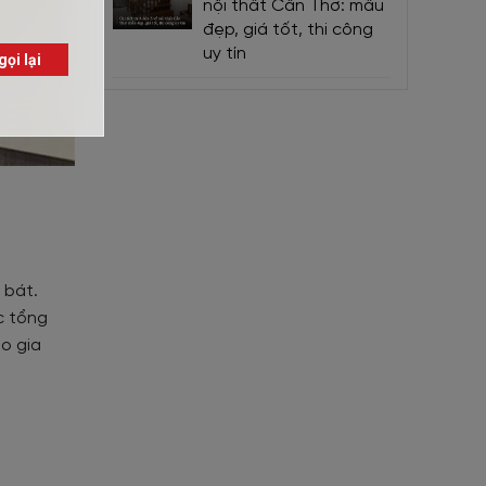
nội thất Cần Thơ: mẫu
đẹp, giá tốt, thi công
uy tín
 bát.
c tổng
o gia