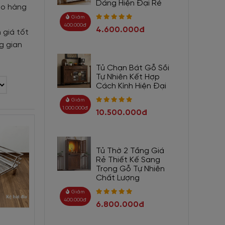
Dáng Hiện Đại Rẻ
ao hàng
Giảm
400.000đ
4.600.000đ
 giá tốt
g gian
Tủ Chạn Bát Gỗ Sồi
Tự Nhiên Kết Hợp
Cách Kính Hiện Đại
Giảm
1.000.000đ
10.500.000đ
Tủ Thờ 2 Tầng Giá
Rẻ Thiết Kế Sang
Trọng Gỗ Tự Nhiên
Chất Lượng
Giảm
400.000đ
6.800.000đ