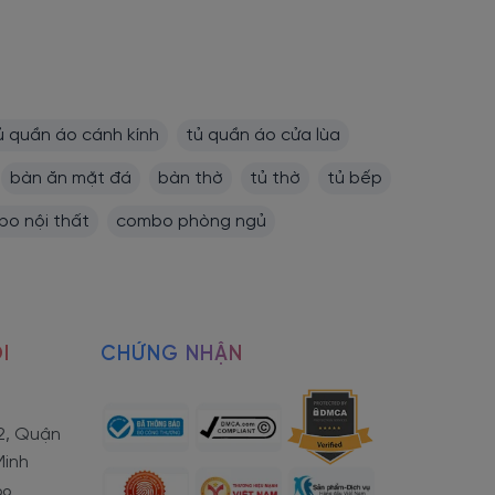
ủ quần áo cánh kính
tủ quần áo cửa lùa
.
bàn ăn mặt đá
bàn thờ
tủ thờ
tủ bếp
o nội thất
combo phòng ngủ
I
CHỨNG NHẬN
2, Quận
Minh