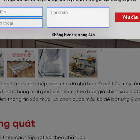
ần có trong nhà bếp bạn, cho dù nhà bạn đã sở hữu máy rửa
t inox thông minh phổ biến kèm theo báo giá chính xác đượ
hêm thông tin xác thực lựa chọn được mẫu kệ để bát ưng ý ch
ổng quát
 theo cách lắp đặt và theo chất liệu.