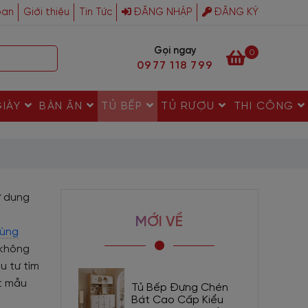
ban
Giới thiệu
Tin Tức
ĐĂNG NHẬP
ĐĂNG KÝ
Gọi ngay
0
0977 118 799
GIÀY
BÀN ĂN
TỦ BẾP
TỦ RƯỢU
THI CÔNG
ử dụng
MỚI VỀ
hùng
 không
u tư tìm
t mẫu
Tủ Bếp Đựng Chén
Bát Cao Cấp Kiểu