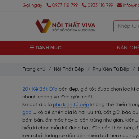
Gọi ngay
0977 118 799
0933 118 799
info@no
DANH MỤC
BÀN GH
Trang chủ
/
Nội Thất Bếp
/
Phụ Kiện Tủ Bếp
/
20+ Kệ Bát Đĩa
bền đẹp, giá tốt được chọn lọc kĩ 
nhanh chóng và đơn giản nhất.
Kệ bát đĩa là
phụ kiện tủ bếp
không thể thiếu tro
gạo
,... kệ để chén đĩa là nơi lưu trữ, cất giữ, bả
bám bẩn, ẩm mốc hay bị côn trùng như gián, kiến,..
hiểu kĩ chọn mẫu kệ đựng bát đũa cẩn thận bền, 
kém chất lượng sẽ dẫn đến nhiều bất tiện sau này