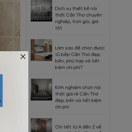
Dịch vụ thiết kế nội
thất Cần Thơ chuyên
nghiệp, trọn gói, giá
tốt
Làm sao để chọn được
tủ bếp Cần Thơ đẹp,
bền, phù hợp và tiết
kiệm chi phí?
Kinh nghiệm chọn nội
thất giá rẻ Cần Thơ
đẹp, bền và tiết kiệm
chi phí
Chi tiết từ A đến Z về