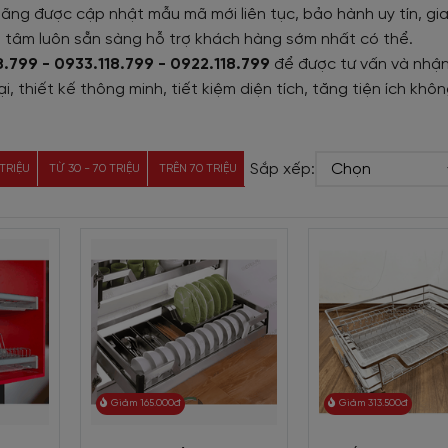
ãng được cập nhật mẫu mã mới liên tục, bảo hành uy tín, gi
n tâm luôn sẵn sàng hỗ trợ khách hàng sớm nhất có thể.
8.799 - 0933.118.799 - 0922.118.799
để được tư vấn và nhận
 thiết kế thông minh, tiết kiệm diện tích, tăng tiện ích khôn
Sắp xếp:
 TRIỆU
TỪ 30 - 70 TRIỆU
TRÊN 70 TRIỆU
Giảm 165.000đ
Giảm 313.500đ