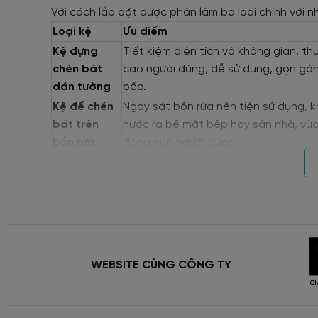
Với cách lắp đặt được phân làm ba loại chính với 
Loại kệ
Ưu điểm
Kệ đựng
Tiết kiệm diện tích và không gian, t
chén bát
cao người dùng, dễ sử dụng, gọn gà
dán tường
bếp.
Kệ để chén
Ngay sát bồn rửa nên tiện sử dụng, 
bát trên
nước ra bề mặt bếp hay sàn nhà, vừ
bồn rửa
động của người dùng.
Kệ để chén
Kích thước lớn, đựng được nhiều, có 
bát trong tủ
chứa đồ,
bếp
Các mẫu kệ bát chén đĩa chính hãng, đẹp, hiện đại, g
Nếu chia theo vật liệu thì có các loại nổi bật là:
WEBSITE CÙNG CÔNG TY
Kệ úp bát đĩa inox: Thường sử dụng inox 304 
dạng, phù hợp với nhiều phong cách nội thất 