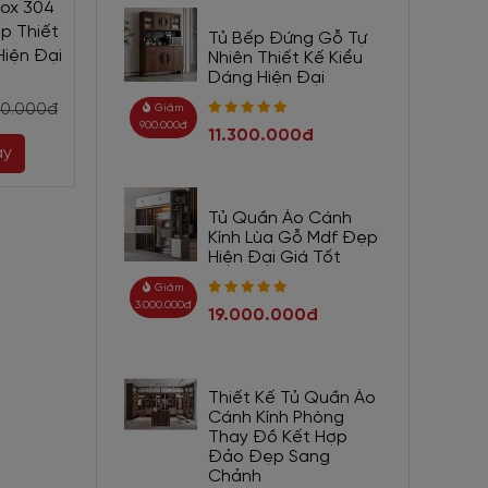
nox 304
p Thiết
Tủ Bếp Đứng Gỗ Tự
Hiện Đại
Nhiên Thiết Kế Kiểu
Dáng Hiện Đại
70.000đ
Giảm
900.000đ
11.300.000đ
ay
Tủ Quần Áo Cánh
Kính Lùa Gỗ Mdf Đẹp
Hiện Đại Giá Tốt
Giảm
3.000.000đ
19.000.000đ
Thiết Kế Tủ Quần Áo
Cánh Kính Phòng
Thay Đồ Kết Hợp
Đảo Đẹp Sang
Chảnh