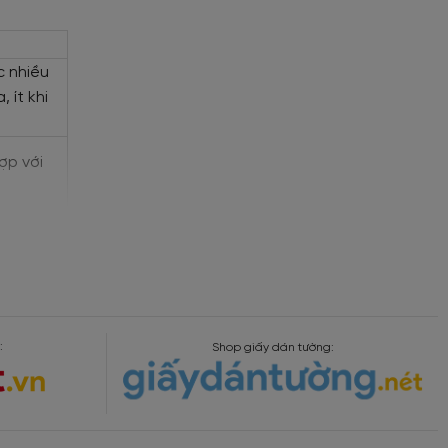
c nhiều
 ít khi
ợp với
ẽ khó
:
Shop giấy dán tường:
iết kế đa