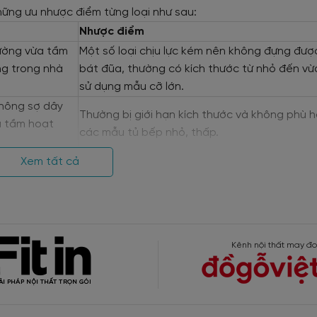
những ưu nhược điểm từng loại như sau:
Nhược điểm
hường vừa tầm
Một số loại chịu lực kém nên không đựng đượ
ng trong nhà
bát đũa, thường có kích thước từ nhỏ đến vừa,
sử dụng mẫu cỡ lớn.
không sợ dây
Thường bị giới hạn kích thước và không phù h
a tầm hoạt
các mẫu tủ bếp nhỏ, thấp.
Xem tất cả
nhiều ngăn
Cần không gian chứa lớn, các căn bếp nhỏ s
phù hợp.
iá tốt tại Nội thất Viva.
Kênh nội thất may đo
sáng bóng, nhẵn mịn, khó bám bẩn và dễ vệ sinh, có nhiều th
từ hiện đại đến cổ điển.