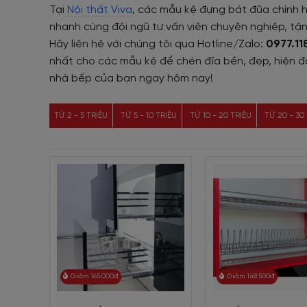
Tại
Nội thất Viva
, các mẫu kệ đựng bát đũa chính h
nhanh cùng đội ngũ tư vấn viên chuyên nghiệp, tậ
Hãy liên hệ với chúng tôi qua Hotline/Zalo:
0977.11
nhất cho các mẫu kệ để chén đĩa bền, đẹp, hiện đại,
nhà bếp của bạn ngay hôm nay!
TỪ 2 - 5 TRIỆU
TỪ 5 - 10 TRIỆU
TỪ 10 - 20 TRIỆU
TỪ 20 - 30
Giảm 165.000đ
Giảm 148.500đ