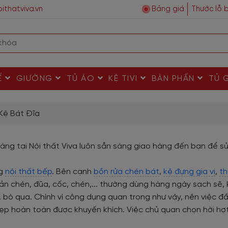
ithatviva.vn
Bảng giá
Thước lỗ 
Ế
GIƯỜNG
TỦ ÁO
KỆ TIVI
BÀN PHẤN
TỦ 
Kệ Bát Đĩa
càng tại Nội thất Viva luôn sẵn sàng giao hàng đến bạn để s
ng
nội thất bếp
. Bên cạnh
bồn rửa chén bát
,
kệ đựng gia vị
,
t
o quản chén, đũa, cốc, chén,... thường dùng hàng ngày sạch sẽ,
. bò qua. Chính vì công dụng quan trọng như vậy, nên việc đầ
đẹp hoàn toàn được khuyến khích. Việc chủ quan chọn hời hợ
.