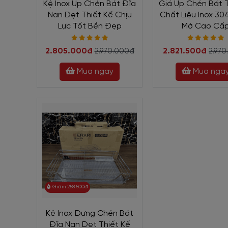
Kệ Inox Úp Chén Bát Đĩa
Giá Úp Chén Bát 
Nan Dẹt Thiết Kế Chịu
Chất Liệu Inox 30
Lực Tốt Bền Đẹp
Mờ Cao Cấ
2.805.000đ
2.821.500đ
2.970.000đ
2.97
Mua ngay
Mua nga
Giảm 258.500đ
Kệ Inox Đựng Chén Bát
Đĩa Nan Dẹt Thiết Kế