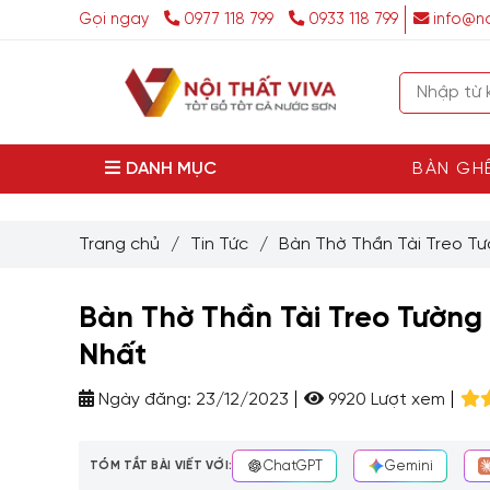
Gọi ngay
0977 118 799
0933 118 799
info@no
DANH MỤC
BÀN GH
Trang chủ
/
Tin Tức
/
Bàn Thờ Thần Tài Treo T
Bàn Thờ Thần Tài Treo Tườn
Nhất
Ngày đăng:
23/12/2023
9920 Lượt xem
TÓM TẮT BÀI VIẾT VỚI:
ChatGPT
Gemini