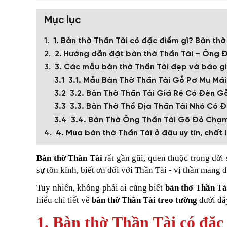
Mục lục
1. Bàn thờ Thần Tài có đặc điểm gì? Bàn th
2. Hướng dẫn đặt bàn thờ Thần Tài – Ông 
3. Các mẫu bàn thờ Thần Tài đẹp và báo g
3.1. Mẫu Bàn Thờ Thần Tài Gỗ Pơ Mu Má
3.2. Bàn Thờ Thần Tài Giá Rẻ Có Đèn G
3.3. Bàn Thờ Thổ Địa Thần Tài Nhỏ Có
3.4. Bàn Thờ Ông Thần Tài Gõ Đỏ Chạ
4. Mua bàn thờ Thần Tài ở đâu uy tín, chất 
Bàn thờ Thần Tài
rất gần gũi, quen thuộc trong đời 
sự tôn kính, biết ơn đối với Thần Tài - vị thần mang
Tuy nhiên, không phải ai cũng biết
bàn thờ Thần Tà
hiểu chi tiết về
bàn thờ Thần Tài treo tường
dưới đâ
1. Bàn thờ Thần Tài có đặc