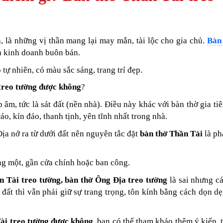
, là những vị thần mang lại may mắn, tài lộc cho gia chủ.
Bàn
nh kinh doanh buôn bán.
ự nhiên, có màu sắc sáng, trang trí đẹp.
treo tường được không
?
p âm, tức là sát đất (nền nhà). Điều này khác với bàn thờ gia ti
áo, kín đáo, thanh tịnh, yên tĩnh nhất trong nhà.
ịa nở ra từ dưới đất nên nguyên tắc đặt
bàn thờ Thần Tài
là ph
ng một, gần cửa chính hoặc ban công.
n Tài treo tường, bàn thờ Ông Địa treo tường
là sai nhưng c
 đất thì vẫn phải giữ sự trang trọng, tôn kính bằng cách dọn dẹ
ài treo tường được không
, bạn có thể tham khảo thêm ý kiến, 