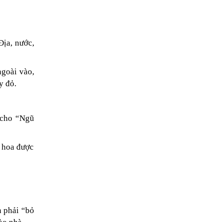
Địa, nước,
ngoài vào,
y đỏ.
 cho “Ngũ
g hoa được
n phải “bỏ