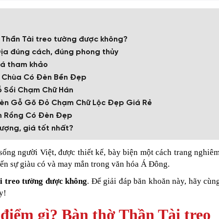
ờ Thần Tài treo tường được không?
Địa đúng cách, đúng phong thủy
iá tham khảo
i Chùa Có Đèn Bền Đẹp
ỗ Sồi Chạm Chữ Hán
 Đèn Gỗ Gõ Đỏ Chạm Chữ Lộc Đẹp Giá Rẻ
m Rồng Có Đèn Đẹp
lượng, giá tốt nhất?
sống người Việt, được thiết kế, bày biện một cách trang nghiêm
 đến sự giàu có và may mắn trong văn hóa Á Đông.
i treo tường được không
. Để giải đáp băn khoăn này, hãy cùn
y!
 điểm gì? Bàn thờ Thần Tài treo