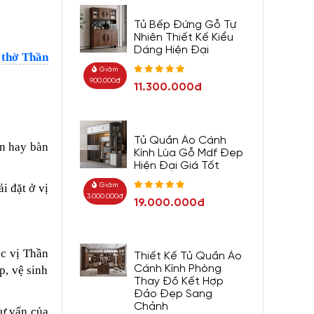
Tủ Bếp Đứng Gỗ Tự
Nhiên Thiết Kế Kiểu
Dáng Hiện Đại
 thờ Thần
Giảm
900.000đ
11.300.000đ
Tủ Quần Áo Cánh
ên hay bàn
Kính Lùa Gỗ Mdf Đẹp
Hiện Đại Giá Tốt
ải đặt ở vị
Giảm
3.000.000đ
19.000.000đ
ác vị Thần
Thiết Kế Tủ Quần Áo
Cánh Kính Phòng
p, vệ sinh
Thay Đồ Kết Hợp
Đảo Đẹp Sang
Chảnh
tư vấn của