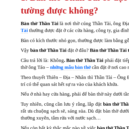
tường được không?
Bàn thờ Thần Tài
là nơi thờ cúng Thần Tài, ông Địa
Tài
thường được đặt ở các cửa hàng, công ty, gia đì
Bàn có kích thước nhỏ gọn, thường được làm bằng gỗ t
Vậy
bàn thờ Thần Tài
đặt ở đâu?
Bàn thờ Thần Tài 
Câu trả lời là: Không
. Bàn thờ Thần Tài
phải đặt tiế
thờ ông Táo –
những mẫu bàn thờ
cần đặt ở nơi cao r
Theo thuyết Thiên – Địa – Nhân thì Thần Tài – Ông Đ
trí có thể quan sát hết sự ra vào của khách khứa.
Nếu ở nhà hay cửa hàng, phải để bàn thờ này dưới tầ
Tuy nhiên, cũng cần lưu ý rằng, lắp đặt
bàn thờ Thầ
rất ưa chuộng sạch sẽ, sáng sủa. Dù đặt bàn thờ dưới
thường xuyên, tắm rửa với nước sạch…
Nếu còn bất kỳ thắc mắc nào về việc
bàn thờ Thần T