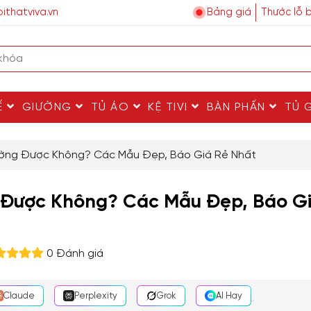
ithatviva.vn
Bảng giá
Thước lỗ 
Ế
GIƯỜNG
TỦ ÁO
KỆ TIVI
BÀN PHẤN
TỦ 
ường Được Không? Các Mẫu Đẹp, Báo Giá Rẻ Nhất
g Được Không? Các Mẫu Đẹp, Báo G
0 Đánh giá
Claude
Perplexity
Grok
AI Hay