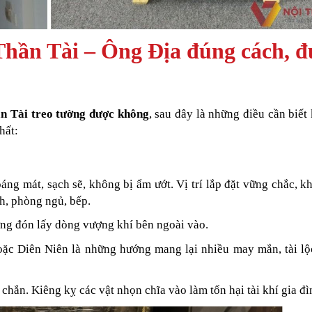
Thần Tài – Ông Địa đúng cách, 
n Tài treo tường được không
, sau đây là những điều cần biết k
hất:
áng mát, sạch sẽ, không bị ẩm ướt. Vị trí lắp đặt vững chắc, k
h, phòng ngủ, bếp.
ớng đón lấy dòng vượng khí bên ngoài vào.
oặc Diên Niên là những hướng mang lại nhiều may mắn, tài lộ
chắn. Kiêng kỵ các vật nhọn chĩa vào làm tổn hại tài khí gia đì