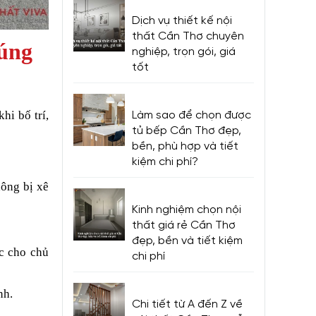
Dịch vụ thiết kế nội
thất Cần Thơ chuyên
đúng
nghiệp, trọn gói, giá
tốt
hi bố trí,
Làm sao để chọn được
tủ bếp Cần Thơ đẹp,
bền, phù hợp và tiết
kiệm chi phí?
hông bị xê
Kinh nghiệm chọn nội
thất giá rẻ Cần Thơ
đẹp, bền và tiết kiệm
c cho chủ
chi phí
nh.
Chi tiết từ A đến Z về