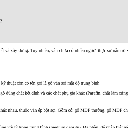
?
hất và xây dựng. Tuy nhiên, vẫn chưa có nhiều người thực sự nắm rõ v
kỹ thuật còn có tên gọi là gỗ ván sợi mật độ trung bình.
 gỗ dùng chất kết dính và các chất phụ gia khác (Parafin, chất làm cứn
 khác nhau, thuộc ván ép bột sợi. Gồm có: gỗ MDF thường, gỗ MDF c
g với tỷ trọng trung bình (medium density). Đa phần, để phân biệt mỗ