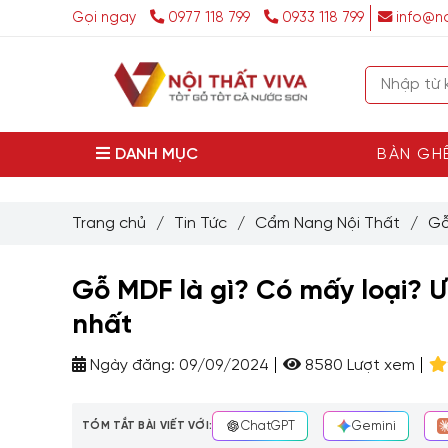
Gọi ngay
0977 118 799
0933 118 799
info@no
DANH MỤC
BÀN GH
Trang chủ
/
Tin Tức
/
Cẩm Nang Nội Thất
/
Gỗ
Gỗ MDF là gì? Có mấy loại? 
nhất
Ngày đăng:
09/09/2024
8580 Lượt xem
TÓM TẮT BÀI VIẾT VỚI:
ChatGPT
Gemini