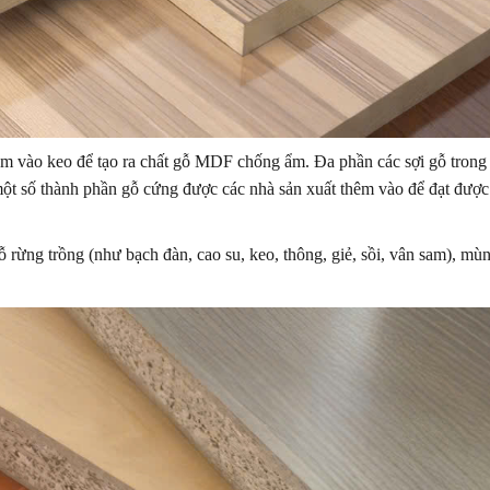
m vào keo để tạo ra chất gỗ MDF chống ẩm. Đa phần các sợi gỗ trong
t số thành phần gỗ cứng được các nhà sản xuất thêm vào để đạt được 
 rừng trồng (như bạch đàn, cao su, keo, thông, giẻ, sồi, vân sam), mù