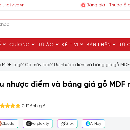
ithatviva.vn
Bảng giá
Thước lỗ 
Ế
GIƯỜNG
TỦ ÁO
KỆ TIVI
BÀN PHẤN
TỦ 
 MDF là gì? Có mấy loại? Ưu nhược điểm và bảng giá gỗ MDF
Ưu nhược điểm và bảng giá gỗ MDF 
0 Đánh giá
Claude
Perplexity
Grok
AI Hay