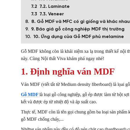
7.2. Laminate
7.3. Veneer
8. Gỗ MDF và MFC có gì giống và khác nhau
9. Báo giá gỗ công nghiệp MDF thị trường
10. Ứng dụng của Gỗ MDF phủ melamine
Gỗ MDF không còn là khái niệm xa lạ trong thiết kế nội t
này. Cùng Nội thất Viva khám phá ngay nhé!
1. Định nghĩa ván MDF
Ván MDF (viết tắt từ Medium density fiberboard) là lọai gỗ 
Gỗ MDF
là loại gỗ công nghiệp, gỗ ép được làm từ bột sợi
kết và được ép từ nhiệt độ và áp suất cao.
Thực tế, MDF còn là tên gọi chung gồm ba loại sản phẩm
gỗ MDF chống cháy,...
Những sản phẩm này đều có độ nén chặt cao (hardboard) cùn