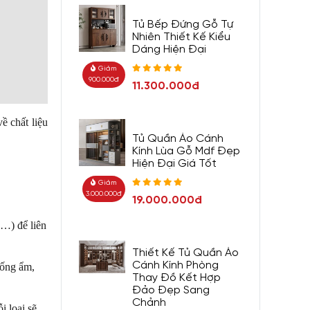
Tủ Bếp Đứng Gỗ Tự
Nhiên Thiết Kế Kiểu
Dáng Hiện Đại
Giảm
900.000đ
11.300.000đ
ề chất liệu
Tủ Quần Áo Cánh
Kính Lùa Gỗ Mdf Đẹp
Hiện Đại Giá Tốt
Giảm
3.000.000đ
19.000.000đ
g…) để liên
Thiết Kế Tủ Quần Áo
Cánh Kính Phòng
hống ẩm,
Thay Đồ Kết Hợp
Đảo Đẹp Sang
Chảnh
i loại sẽ