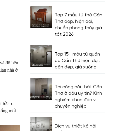
Top 7 mẫu tủ thờ Cần
Thơ đẹp, hiện đại,
chuẩn phong thủy giá
tốt 2026
Top 15+ mẫu tủ quần
áo Cần Thơ hiện đại,
 và độ bền.
bền đẹp, giá xưởng
gian nhà ở
Thi công nội thất Cần
Thơ ở đâu uy tín? Kinh
nghiệm chọn đơn vị
 nước 5-
chuyên nghiệp
hống mối
Dịch vụ thiết kế nội