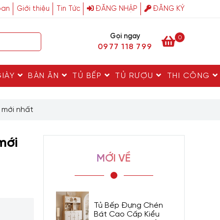
ban
Giới thiệu
Tin Tức
ĐĂNG NHẬP
ĐĂNG KÝ
Gọi ngay
0
0977 118 799
GIÀY
BÀN ĂN
TỦ BẾP
TỦ RƯỢU
THI CÔNG
 mới nhất
mới
MỚI VỀ
Tủ Bếp Đựng Chén
Bát Cao Cấp Kiểu