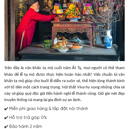
Trên đây là văn khấn tạ mộ cuối năm Ất Tỵ, mọi người có thể tham
khảo để lễ tạ mộ được thực hiện hoàn hảo nhất!
Việc chuẩn bị văn
khấn tạ mộ giúp cho buổi lễ diễn ra suôn sẻ, thể hiện lòng thành kính
với tổ tiên một cách trang trọng. Nội thất Viva hy vọng những chia sẻ
này sẽ giúp quý độc giả tiến hành nghi lễ thành công. Giữ gìn nét đẹp
truyền thống và mang lại gia đình sự an lành.
✔️ Miễn phí giao hàng & lắp đặt nội thành
✔️ Hỗ trợ trả góp 0%
✔️ Bảo hành 2 năm