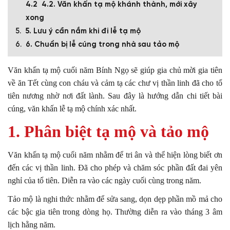
4.2. Văn khấn tạ mộ khánh thành, mới xây
xong
5. Lưu ý cần nắm khi đi lễ tạ mộ
6. Chuẩn bị lễ cúng trong nhà sau tảo mộ
Văn khấn tạ mộ cuối năm Bính Ngọ sẽ giúp gia chủ mời gia tiên
về ăn Tết cùng con cháu và cảm tạ các chư vị thần linh đã cho tổ
tiên nương nhờ nơi đất lành. Sau đây là hướng dẫn chi tiết bài
cúng, văn khấn lễ tạ mộ chính xác nhất.
1. Phân biệt tạ mộ và tảo mộ
Văn khấn tạ mộ cuối năm nhằm để tri ân và thể hiện lòng biết ơn
đến các vị thần linh. Đã cho phép và chăm sóc phần đất đai yên
nghỉ của tổ tiên. Diễn ra vào các ngày cuối cùng trong năm.
Tảo mộ là nghi thức nhằm để sửa sang, dọn dẹp phần mồ mả cho
các bậc gia tiên trong dòng họ. Thường diễn ra vào tháng 3 âm
lịch hằng năm.