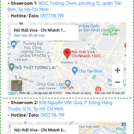
- Showroom 1:
160C Trường Chinh, phường 12, quận Tân
Bình, Tp Hồ Chí Minh
-
Hotline/Zalo:
0977.118.799
- Showroom 2:
606 Nguyễn Văn Quá, P. Đông Hưng
Thuận, Q.12, Tp Hồ Chí Minh
- Hotline/Zalo:
0933.118.799