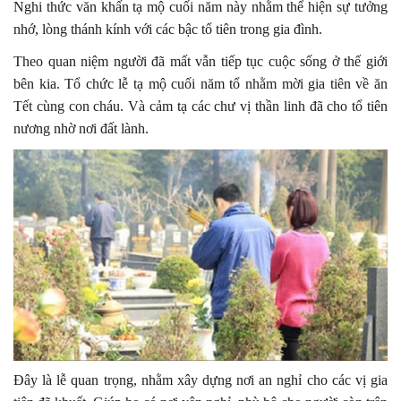
Nghi thức văn khấn tạ mộ cuối năm này nhằm thể hiện sự tưởng
nhớ, lòng thánh kính với các bậc tổ tiên trong gia đình.
Theo quan niệm người đã mất vẫn tiếp tục cuộc sống ở thế giới
bên kia. Tổ chức lễ tạ mộ cuối năm tổ nhằm mời gia tiên về ăn
Tết cùng con cháu. Và cảm tạ các chư vị thần linh đã cho tổ tiên
nương nhờ nơi đất lành.
Đây là lễ quan trọng, nhằm xây dựng nơi an nghỉ cho các vị gia