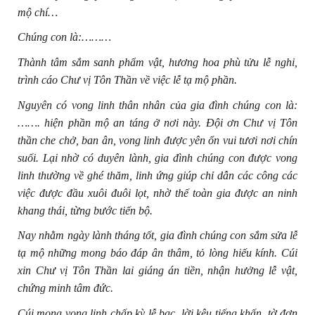
mộ chí…
Chúng con là:………
Thành tâm sắm sanh phẩm vật, hương hoa phù tửu lễ nghi,
trình cáo Chư vị Tôn Thần về việc lễ tạ mộ phần.
Nguyên có vong linh thân nhân của gia đình chúng con là:
……. hiện phần mộ an táng ở nơi này. Đội ơn Chư vị Tôn
thần che chở, ban ân, vong linh được yên ổn vui tươi nơi chín
suối. Lại nhờ có duyên lành, gia đình chúng con được vong
linh thường về ghé thăm, linh ứng giúp chỉ dẫn các công các
việc được đầu xuôi đuôi lọt, nhờ thế toàn gia được an ninh
khang thái, từng bước tiến bộ.
Nay nhằm ngày lành tháng tốt, gia đình chúng con sắm sửa lễ
tạ mộ những mong báo đáp ân thâm, tỏ lòng hiếu kính. Cúi
xin Chư vị Tôn Thần lai giáng án tiền, nhận hưởng lễ vật,
chứng minh tâm đức.
Cúi mong vong linh chấp kỳ lễ bạc, lời kêu tiếng khấn, tờ đơn