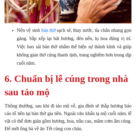
Nên vệ sinh
bàn thờ
sạch sẽ, thay nước, tỉa chân nhang gọn
gàng. Sắp xếp lại bát hương, đèn nến, lọ hoa đúng vị trí.
Việc bao sái bàn thờ nhằm thể hiện sự thành kính và giúp
không gian thờ cúng thanh tịnh, trang nghiêm hơn trong dịp
cuối năm.
6. Chuẩn bị lễ cúng trong nhà
sau tảo mộ
Thông thường, sau khi đi tảo mộ về, gia đình sẽ thắp hương báo
cáo tổ tiên tại bàn thờ gia tiên. Ngoài văn khấn tạ mộ cuối năm, lễ
vật có thể đơn giản gồm hương, hoa, trầu cau, mâm cơm ấm cúng.
Để mời ông bà về ăn Tết cùng con cháu.