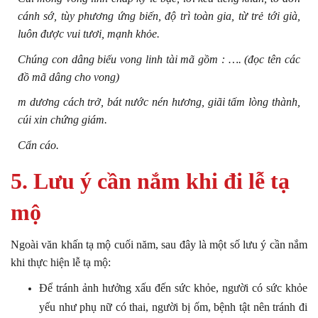
cánh sớ, tùy phương ứng biến, độ trì toàn gia, từ trẻ tới già,
luôn được vui tươi, mạnh khỏe.
Chúng con dâng biếu vong linh tài mã gồm : …. (đọc tên các
đồ mã dâng cho vong)
m dương cách trở, bát nước nén hương, giãi tấm lòng thành,
cúi xin chứng giám.
Cẩn cáo.
5. Lưu ý cần nắm khi đi lễ tạ
mộ
Ngoài văn khấn tạ mộ cuối năm, sau đây là một số lưu ý cần nắm
khi thực hiện lễ tạ mộ:
Để tránh ảnh hưởng xấu đến sức khỏe, người có sức khỏe
yếu như phụ nữ có thai, người bị ốm, bệnh tật nên tránh đi