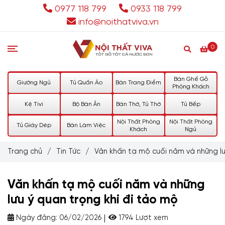
0977 118 799
0933 118 799
info@noithatviva.vn
0
Bàn Ghế Gỗ
Giường Ngủ
Tủ Quần Áo
Bàn Trang Điểm
Phòng Khách
Kệ Tivi
Bộ Bàn Ăn
Bàn Thờ, Tủ Thờ
Tủ Bếp
Nội Thất Phòng
Nội Thất Phòng
Tủ Giày Dép
Bàn Làm Việc
Khách
Ngủ
Trang chủ
/
Tin Tức
/
Văn khấn tạ mộ cuối năm và những lư
Văn khấn tạ mộ cuối năm và những
lưu ý quan trọng khi đi tảo mộ
Ngày đăng:
06/02/2026
1794 Lượt xem