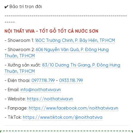
✔️ Bảo trì trọn đời
-----------------------------------------------------------
-----
NỘI THẤT VIVA - TỐT GỖ TỐT CẢ NƯỚC SƠN
- Showroom 1:
160C Trường Chinh, P. Bảy Hiền, TP.HCM
- Showroom 2:
606 Nguyễn Văn Quá, P. Đông Hưng
Thuận, TP.HCM
- Xưởng sản xuất:
83/10 Dương Thị Giang, P. Đông Hưng
Thuận, TP.HCM
- Điện thoại:
0977.118.799
-
0933.118.799
- Email:
info@noithatviva.vn
- Website:
https://noithatviva.vn
- Fanpage:
https://www.facebook.com/noithatviva.vn
- TikTok:
https://www.tiktok.com/@noithatviva