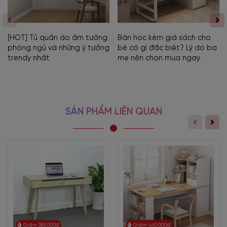
[HOT] Tủ quần áo âm tường
Bàn học kèm giá sách cho
phòng ngủ và những ý tưởng
bé có gì đặc biệt? Lý do ba
trendy nhất
mẹ nên chọn mua ngay
SẢN PHẨM LIÊN QUAN
Giảm 385.000đ
Giảm 440.000đ