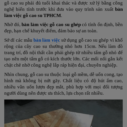
gỗ cao su phải đủ tuổi khai thác và được xử lý bằng công
nghệ biến tính trước khi đưa vào quy trình sản xuất
bàn
làm việc gỗ cao su TPHCM
.
Nhờ đó,
bàn làm việc gỗ cao su ghép
có tính ổn định, bền
đẹp, hạn chế khuyết điểm, đảm bảo sự an toàn.
Sở dĩ các mẫu
bàn làm việc
sử dụng gỗ cao su ghép vì khổ
rộng của cây cao su thường nhỏ hơn 15cm. Nếu làm đồ
trang trí, đồ nội thất cần phải ghép từ nhiều tấm gỗ nhỏ để
tạo nên một tấm gỗ có kích thước lớn. Các mối nối gắn kết
chặt chẽ nhờ công nghệ lắp ráp hiện đại, chuyên nghiệp.
Nhìn chung, gỗ cao su thuộc loại gỗ mềm, dễ uốn cong, tạo
hình mà không bị nứt gãy. Chất liệu có độ hút ẩm cao,
nhiều vân uốn lượn đẹp mắt, phù hợp với mọi đối tượng
người dùng nên được ưa thích, lựa chọn rất nhiều.