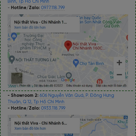
Bình, Tp Hồ Chí Minh
-
Hotline/Zalo:
0977.118.799
- Showroom 2:
606 Nguyễn Văn Quá, P. Đông Hưng
Thuận, Q.12, Tp Hồ Chí Minh
- Hotline/Zalo:
0933.118.799