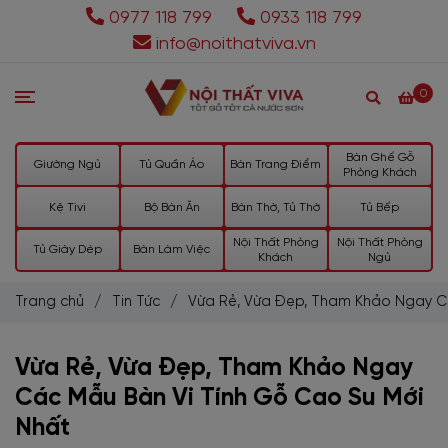
0977 118 799
0933 118 799
info@noithatviva.vn
0
Bàn Ghế Gỗ
Giường Ngủ
Tủ Quần Áo
Bàn Trang Điểm
Phòng Khách
Kệ Tivi
Bộ Bàn Ăn
Bàn Thờ, Tủ Thờ
Tủ Bếp
Nội Thất Phòng
Nội Thất Phòng
Tủ Giày Dép
Bàn Làm Việc
Khách
Ngủ
Trang chủ
/
Tin Tức
/
Vừa Rẻ, Vừa Đẹp, Tham Khảo Ngay C
Vừa Rẻ, Vừa Đẹp, Tham Khảo Ngay
Các Mẫu Bàn Vi Tính Gỗ Cao Su Mới
Nhất