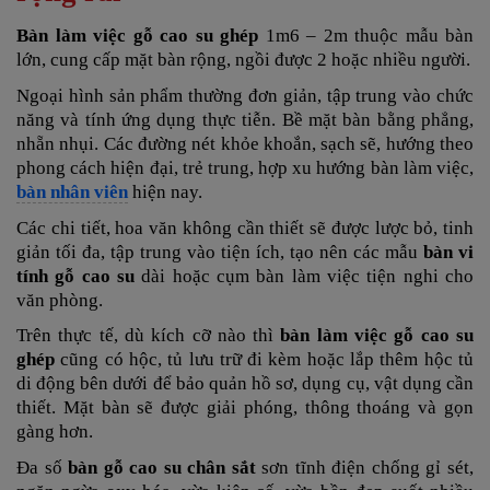
Bàn làm việc gỗ cao su ghép
1m6 – 2m thuộc mẫu bàn
lớn, cung cấp mặt bàn rộng, ngồi được 2 hoặc nhiều người.
Ngoại hình sản phẩm thường đơn giản, tập trung vào chức
năng và tính ứng dụng thực tiễn. Bề mặt bàn bằng phẳng,
nhẵn nhụi. Các đường nét khỏe khoắn, sạch sẽ, hướng theo
phong cách hiện đại, trẻ trung, hợp xu hướng bàn làm việc,
bàn nhân viên
hiện nay.
Các chi tiết, hoa văn không cần thiết sẽ được lược bỏ, tinh
giản tối đa, tập trung vào tiện ích, tạo nên các mẫu
bàn vi
tính gỗ cao su
dài hoặc cụm bàn làm việc tiện nghi cho
văn phòng.
Trên thực tế, dù kích cỡ nào thì
bàn làm việc gỗ cao su
ghép
cũng có hộc, tủ lưu trữ đi kèm hoặc lắp thêm hộc tủ
di động bên dưới để bảo quản hồ sơ, dụng cụ, vật dụng cần
thiết. Mặt bàn sẽ được giải phóng, thông thoáng và gọn
gàng hơn.
Đa số
bàn gỗ cao su chân sắt
sơn tĩnh điện chống gỉ sét,