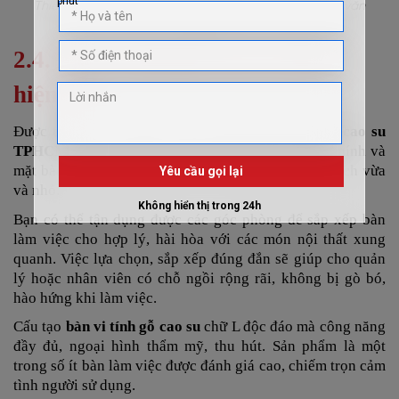
Thiết kế bàn kích thước lớn gỗ cao su cho nhân viên văn
phòng
2.4. Bàn vi tính gỗ cao su chữ L
hiện đại
Được thiết kế tiện nghi, tiện lợi,
bàn làm việc gỗ cao su
TPHCM
chữ L có góc cạnh cân đối với mặt bàn chính và
mặt bàn phụ, rất thích hợp với văn phòng có diện tích vừa
và nhỏ.
Bạn có thể tận dụng được các góc phòng để sắp xếp bàn
làm việc cho hợp lý, hài hòa với các món nội thất xung
quanh. Việc lựa chọn, sắp xếp đúng đắn sẽ giúp cho quản
lý hoặc nhân viên có chỗ ngồi rộng rãi, không bị gò bó,
hào hứng khi làm việc.
Cấu tạo
bàn vi tính gỗ cao su
chữ L độc đáo mà công năng
đầy đủ, ngoại hình thẩm mỹ, thu hút. Sản phẩm là một
trong số ít bàn làm việc được đánh giá cao, chiếm trọn cảm
tình người sử dụng.