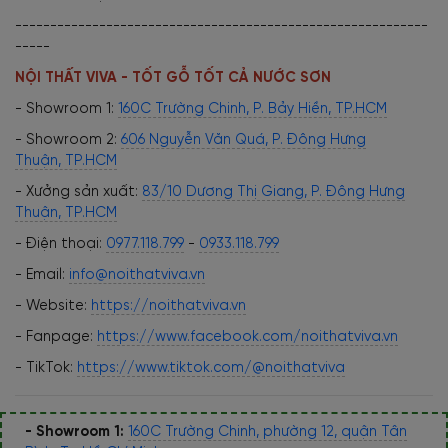
-----------------------------------------------------------
-----
NỘI THẤT VIVA - TỐT GỖ TỐT CẢ NƯỚC SƠN
- Showroom 1:
160C Trường Chinh, P. Bảy Hiền, TP.HCM
- Showroom 2:
606 Nguyễn Văn Quá, P. Đông Hưng
Thuận, TP.HCM
- Xưởng sản xuất:
83/10 Dương Thị Giang, P. Đông Hưng
Thuận, TP.HCM
- Điện thoại:
0977.118.799
-
0933.118.799
- Email:
info@noithatviva.vn
- Website:
https://noithatviva.vn
- Fanpage:
https://www.facebook.com/noithatviva.vn
- TikTok:
https://www.tiktok.com/@noithatviva
- Showroom 1:
160C Trường Chinh, phường 12, quận Tân