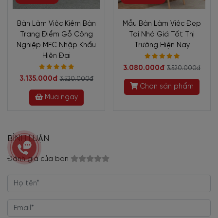
Bàn Làm Việc Kiêm Bàn
Mẫu Bàn Làm Việc Đẹp
Trang Điểm Gỗ Công
Tại Nhà Giá Tốt Thị
Nghiệp MFC Nhập Khẩu
Trường Hiện Nay
Hiện Đại
3.080.000đ
3.520.000đ
3.135.000đ
3.520.000đ
Chọn sản phẩm
Mua ngay
BÌNH LUẬN
Đánh giá của bạn