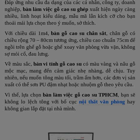
Đáp ứng nhu cầu đa dạng của các cá nhân, công ty, doanh
nghiệp,
bàn làm việc gỗ cao su ghép
xuất hiện ngày càng
nhiều, linh hoạt kiểu dáng, mẫu mã lẫn kích cỡ cho bạn
thoải mái lựa chọn theo ý muốn, sở thích.
Với chiều dài 1m4,
bàn gỗ cao su chân sắt
, chân gỗ có
chiều rộng 70 – 80cm tương ứng, chiều cao chuẩn 75cm để
ngồi trên ghế gỗ hoặc ghế xoay văn phòng vừa vặn, không
sợ mỏi cổ, đau lưng.
Về màu sắc,
bàn vi tính gỗ cao su
có màu vàng và nâu gỗ
mộc mạc, mang đến cảm giác nhẹ nhàng, dễ chịu. Tuy
nhiên, nếu muốn tông màu tối, trầm ấm hơn, các đơn vị sản
xuất có thể sơn PU đậm nhạt hoặc nhuộm gỗ theo yêu cầu.
Vì thế, lựa chọn
bàn làm việc gỗ cao su TPHCM
, bạn sẽ
không lo lệch tông với bố cục
nội thất văn phòng
hay
không gian lắp đặt tại nhà mình.