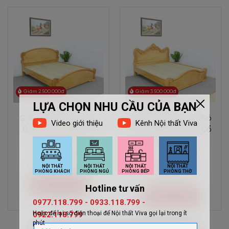
Giảm 2.500.000đ
Giảm 3.500.000đ
Giường Ngủ Cao Cấp
Giường Ngủ Gỗ Gõ Đỏ
Gỗ Gõ Đỏ Đầu Vòm
Chạm Hoa Văn Tân Cổ
Điển Cao Cấp
22.500.000đ
24.500.000đ
25.000.000đ
28.000.000đ
Mua ngay
Mua ngay