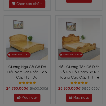
Chọn sản phẩm
Giảm 3.850.000đ
Giảm 3.000.000đ
Giường Ngủ Gỗ Gõ Đỏ
Mẫu Giường Tân Cổ Điển
Đầu Vòm Vạt Phản Cao
Gỗ Gõ Đỏ Chạm Sò Nữ
Cấp Hiện Đại
Hoàng Cao Cấp Tinh Tế
24.750.000đ
26.500.000đ
28.600.000đ
29.500.000đ
Mua ngay
Mua ngay