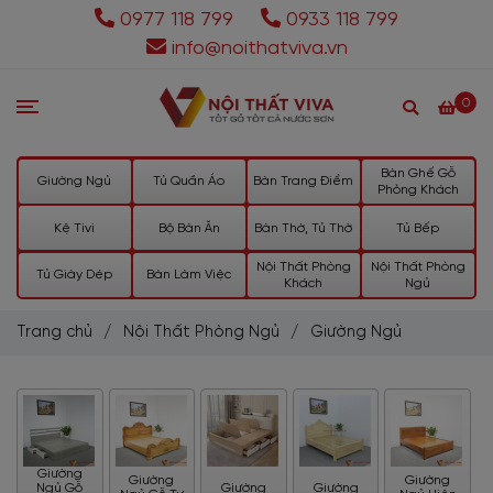
0977 118 799
0933 118 799
info@noithatviva.vn
0
Bàn Ghế Gỗ
Giường Ngủ
Tủ Quần Áo
Bàn Trang Điểm
Phòng Khách
Kệ Tivi
Bộ Bàn Ăn
Bàn Thờ, Tủ Thờ
Tủ Bếp
Nội Thất Phòng
Nội Thất Phòng
Tủ Giày Dép
Bàn Làm Việc
Khách
Ngủ
Trang chủ
/
Nội Thất Phòng Ngủ
/
Giường Ngủ
Giường
Giường
Giường
Ngủ Gỗ
Giường
Giường