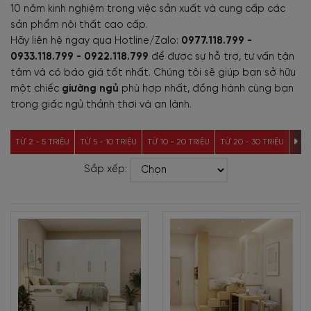
10 năm kinh nghiệm trong việc sản xuất và cung cấp các
sản phẩm nội thất cao cấp.
Hãy liên hệ ngay qua Hotline/Zalo:
0977.118.799 -
0933.118.799 - 0922.118.799
để được sự hỗ trợ, tư vấn tận
tâm và có báo giá tốt nhất. Chúng tôi sẽ giúp bạn sở hữu
một chiếc
giường ngủ
phù hợp nhất, đồng hành cùng bạn
trong giấc ngủ thảnh thơi và an lành.
TỪ 2 - 5 TRIỆU
TỪ 5 - 10 TRIỆU
TỪ 10 - 20 TRIỆU
TỪ 20 - 30 TRIỆU
TỪ 3
Sắp xếp: