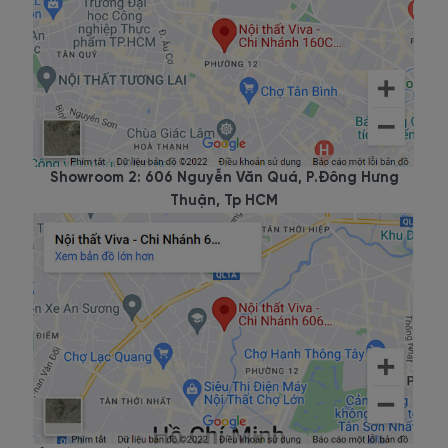
Giường Ngủ Đẹp Hiện Đại Gỗ MDF Melamine Màu Xám
Vân Gỗ Giá Rẻ
Từ 2.500.000 VNĐ.
4.2. Mẫu
giường ngủ gỗ
sồi
1m8x2m có ngăn kéo
Có thiết kế tương tự với mẫu
giường ngủ
gỗ MDF dán
Showroom 2: 606 Nguyễn Văn Quá, P.Đông Hưng
ngăn kéo nhưng mẫu giường gỗ sồi 1m8x2m được nhận xét
Thuận, Tp HCM
là có vẻ ngoài bắt mắt, sang trọng hơn. Hiện này, giường
ngủ gỗ sồi cũng có rất nhiều kiểu dáng từ truyền thống,
hiện đại đến các mẫu không chân độc đáo.
Giường Giấu Chân Không Đầu Gỗ Sồi Tự Nhiên Cao Cấp Hiện
Đại.
Được gia công từ gỗ sồi Nga nhập khẩu chính gốc 100%,
các mẫu giường gỗ sồi 1m8x2m từ Nội thất Viva có độ bền
lên đến 20 - 30 năm và được bảo hành đến 2 năm.
Giường ngủ
gỗ sồi 1m8x2m được Viva phủ một lớp sơn cao
cấp màu cánh gián nên rất phù hợp với căn phòng theo