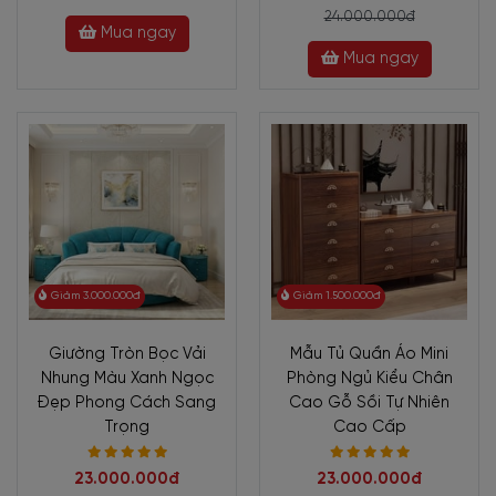
24.000.000đ
Mua ngay
Mua ngay
Giảm 3.000.000đ
Giảm 1.500.000đ
Giường Tròn Bọc Vải
Mẫu Tủ Quần Áo Mini
Nhung Màu Xanh Ngọc
Phòng Ngủ Kiểu Chân
Đẹp Phong Cách Sang
Cao Gỗ Sồi Tự Nhiên
Trọng
Cao Cấp
23.000.000đ
23.000.000đ