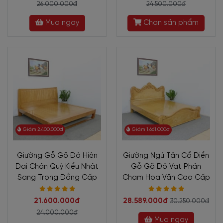
26.000.000đ
24.500.000đ
Mua ngay
Chọn sản phẩm
Giảm 2.400.000đ
Giảm 1.661.000đ
Giường Gỗ Gõ Đỏ Hiện
Giường Ngủ Tân Cổ Điển
Đại Chân Quỳ Kiểu Nhật
Gỗ Gõ Đỏ Vạt Phản
Sang Trọng Đẳng Cấp
Chạm Hoa Văn Cao Cấp
21.600.000đ
28.589.000đ
30.250.000đ
24.000.000đ
Mua ngay