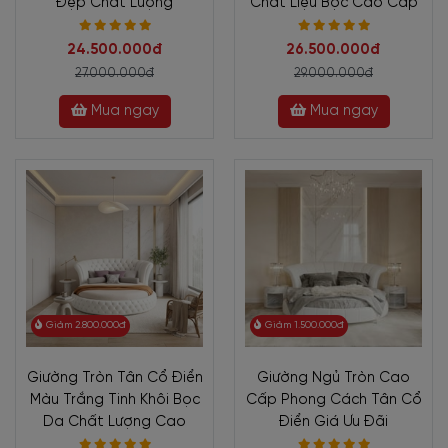
Đẹp Chất Lượng
Chất Liệu Bọc Cao Cấp
24.500.000đ
26.500.000đ
27.000.000đ
29.000.000đ
Mua ngay
Mua ngay
Giảm 2.800.000đ
Giảm 1.500.000đ
Giường Tròn Tân Cổ Điển
Giường Ngủ Tròn Cao
Màu Trắng Tinh Khôi Bọc
Cấp Phong Cách Tân Cổ
Da Chất Lượng Cao
Điển Giá Ưu Đãi