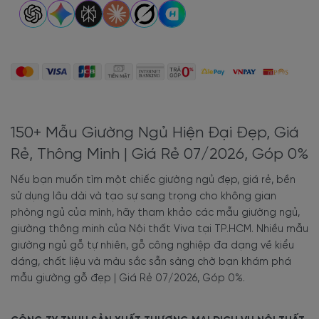
Combo
giường ngủ
+ tủ quần áo + bàn trang điểm
giá rẻ bằng
gỗ công nghiệp tại Nội thất Viva.
Mẫu Giường ngủ gỗ công nghiệp đẹp đủ kích thước 1m2,
1m4, 1m6, 1m8, 2m2 tại Nội thất Viva giá chỉ từ 2.500.000
VNĐ như:
Giường Ngủ Gỗ Đẹp MDF Melamine Màu Xanh Rêu Cá
Tính Sang Trọng
150+ Mẫu Giường Ngủ Hiện Đại Đẹp, Giá
Giường Ngủ MDF Đẹp Màu Vàng Vân Gỗ Giá Rẻ
Mẫu Giường Ngủ Gỗ MDF Đẹp Phủ Melamine Bệt Màu
Rẻ, Thông Minh | Giá Rẻ 07/2026, Góp 0%
Nết
Nếu bạn muốn tìm một chiếc giường ngủ đẹp, giá rẻ, bền
sử dụng lâu dài và tạo sự sang trọng cho không gian
4. Mẫu giường ngủ gỗ đẹp
phòng ngủ của mình, hãy tham khảo các mẫu giường ngủ,
giá rẻ TP.HCM
giường thông minh của Nội thất Viva tại TP.HCM. Nhiều mẫu
giường ngủ gỗ tự nhiên, gỗ công nghiệp đa dạng về kiểu
dáng, chất liệu và màu sắc sẵn sàng chờ bạn khám phá
4.1. Mẫu
giường ngủ gỗ
mẫu giường gỗ đẹp | Giá Rẻ 07/2026, Góp 0%.
MDF
phủ Melamine có ngăn kéo