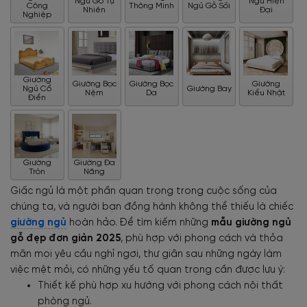
Ngủ Gỗ Tự
Ngủ Hiện
Công
Thông Minh
Ngủ Gỗ Sồi
Nhiên
Đại
Nghiệp
Giường
Giường Bọc
Giường Bọc
Giường
Ngủ Cổ
Giường Bay
Nệm
Da
Kiểu Nhật
Điển
Giường
Giường Đa
Tròn
Năng
Giấc ngủ là một phần quan trọng trong cuộc sống của
chúng ta, và người bạn đồng hành không thể thiếu là chiếc
giường ngủ
hoàn hảo. Để tìm kiếm những
mẫu giường ngủ
gỗ đẹp đơn giản 2025
, phù hợp với phong cách và thỏa
mãn mọi yêu cầu nghỉ ngơi, thư giãn sau những ngày làm
việc mệt mỏi, có những yếu tố quan trọng cần được lưu ý:
Thiết kế phù hợp xu hướng với phong cách nội thất
phòng ngủ.