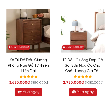
Giảm 220.000đ
Giảm 330.000đ
Kệ Tủ Để Đầu Giường
Tủ Đầu Giường Đẹp Gỗ
Phòng Ngủ Gỗ Tự Nhiên
Sồi Sơn Màu Óc Chó
Hiện Đại
Chất Lượng Giá Tốt
3.630.000đ
2.750.000đ
3.850.000đ
3.080.000đ
Mua ngay
Mua ngay