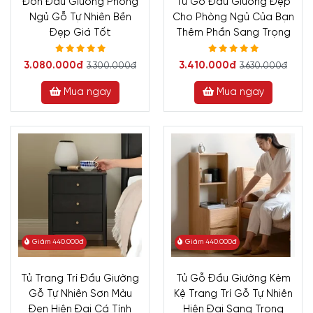
Đôn Đầu Giường Phòng
Tủ Gỗ Đầu Giường Đẹp
Ngủ Gỗ Tự Nhiên Bền
Cho Phòng Ngủ Của Bạn
Đẹp Giá Tốt
Thêm Phần Sang Trọng
3.080.000đ
3.410.000đ
3.300.000đ
3.630.000đ
Mua ngay
Mua ngay
Giảm 440.000đ
Giảm 440.000đ
Tủ Trang Trí Đầu Giường
Tủ Gỗ Đầu Giường Kèm
Gỗ Tự Nhiên Sơn Màu
Kệ Trang Trí Gỗ Tự Nhiên
Đen Hiện Đại Cá Tính
Hiện Đại Sang Trọng