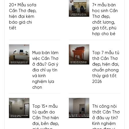
20+ Mẫu sofa
7+ mẫu bàn
Tủ đầu giường tiếng Anh là gì? Giải đáp từ chuyên gia của Nội
Cần Thơ đẹp,
học sinh Cần
thất Viva.
hiện đại kèm
Thơ đẹp,
báo giá chi
chất lượng,
2. Công dụng của tủ đầu
tiết
giá tốt, phù
hợp cho bé
giường
Mua bàn làm
Top 7 mẫu tủ
2.1. Tủ đầu giường trang trí phòng ngủ
việc Cần Thơ
thờ Cần Thơ
ở đâu? Gợi ý
đẹp, hiện đại,
Tủ kệ đầu giường thể hiện gu thẩm mỹ cá nhân. Lựa chọn mẫu tab
địa chỉ uy tín
chuẩn phong
đầu giường đẹp còn giúp tăng thêm vẻ đẹp ở không gian căn phòng.
và kinh
thủy giá tốt
nghiệm lựa
2026
Mang đến không gian phòng ngủ cảm giác ấm cúng, thoải mái cho
chọn
phòng ngủ của gia đình.
Không gian phòng ngủ sẽ mất đi sự hoàn hảo khi thiếu đi nó. Dù rằng
có thể có tủ đầu giường hoặc không. Nhưng hẳn sẽ là thiếu sót nếu
Top 15+ mẫu
Thi công nội
chú trọng đến thiết kế nội thất phòng ngủ, mà bỏ qua vật dụng trang
tủ quần áo
thất Cần Thơ
Cần Thơ hiện
ở đâu uy tín?
trí này.
đại, bền đẹp,
Kinh nghiệm
Các mẫu tủ đầu giường đẹp có thiết kế trang nhã, đa dạng kiểu dáng,