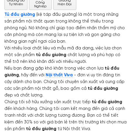
Giường Gỗ
Giường
Công
Tự Nhiên
Hiện Đại
Nghiệp
Tủ đầu giường
(kệ táp đầu giường) là một trong những
sản phẩm nội thất quan trọng không thể thiếu trong
phòng ngủ. Nó không chỉ giúp tạo điểm nhấn thẩm mỹ cho
căn phòng mà còn mang lại sự tiện ích và gọn gàng cho
không gian nghỉ ngơi của bạn.
Với nhiều loại chất liệu và mẫu mã đa dạng, việc lựa chọn
một sản phẩm
tủ đầu giường
chất lượng và phù hợp có
thể trở nên khó khăn đối với nhiều người.
Nếu bạn đang gặp khó khăn trong việc chọn lựa
tủ đầu
giường
, hãy đến với
Nội thất Viva
- đơn vị uy tín đáng tin
cậy dành cho bạn. Chúng tôi chuyên sản xuất và cung cấp
các sản phẩm nội thất gỗ, bao gồm cả
tủ đầu giường
đẹp và chất lượng.
Chúng tôi sở hữu xưởng sản xuất trực tiếp
tủ đầu giường
đến khách hàng. Chúng tôi cam kết mang đến giá cả cạnh
tranh nhất với chất lượng tương đương. Bạn có thể tiết
kiệm đến 30% so với giá bán lẻ trên thị trường khi chọn mua
sản phẩm
tủ đầu giường
từ Nội thất Viva.