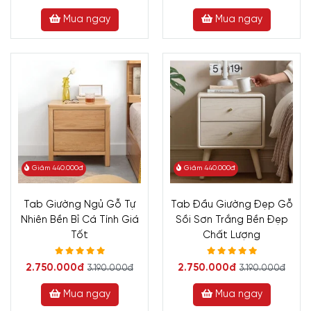
Mua ngay
Mua ngay
Giảm 440.000đ
Giảm 440.000đ
Tab Giường Ngủ Gỗ Tự
Tab Đầu Giường Đẹp Gỗ
Nhiên Bền Bỉ Cá Tính Giá
Sồi Sơn Trắng Bền Đẹp
Tốt
Chất Lượng
2.750.000đ
2.750.000đ
3.190.000đ
3.190.000đ
Mua ngay
Mua ngay