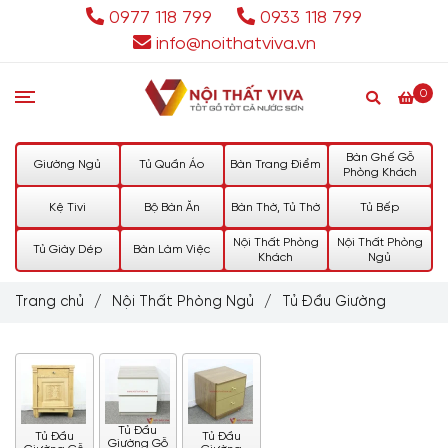
0977 118 799
0933 118 799
info@noithatviva.vn
0
Bàn Ghế Gỗ
Giường Ngủ
Tủ Quần Áo
Bàn Trang Điểm
Phòng Khách
Kệ Tivi
Bộ Bàn Ăn
Bàn Thờ, Tủ Thờ
Tủ Bếp
Nội Thất Phòng
Nội Thất Phòng
Tủ Giày Dép
Bàn Làm Việc
Khách
Ngủ
Trang chủ
/
Nội Thất Phòng Ngủ
/
Tủ Đầu Giường
Tủ Đầu
Tủ Đầu
Tủ Đầu
Giường Gỗ