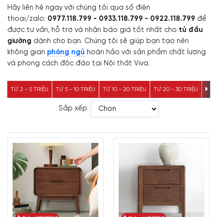
Hãy liên hệ ngay với chúng tôi qua số điện
thoại/zalo:
0977.118.799 - 0933.118.799 - 0922.118.799
để
được tư vấn, hỗ trợ và nhận báo giá tốt nhất cho
tủ đầu
giường
dành cho bạn. Chúng tôi sẽ giúp bạn tạo nên
không gian
phòng ngủ
hoàn hảo với sản phẩm chất lượng
và phong cách độc đáo tại Nội thất Viva.
TỪ 2 - 5 TRIỆU
TỪ 5 - 10 TRIỆU
TỪ 10 - 20 TRIỆU
TỪ 20 - 30 TRIỆU
TỪ 3
Sắp xếp: