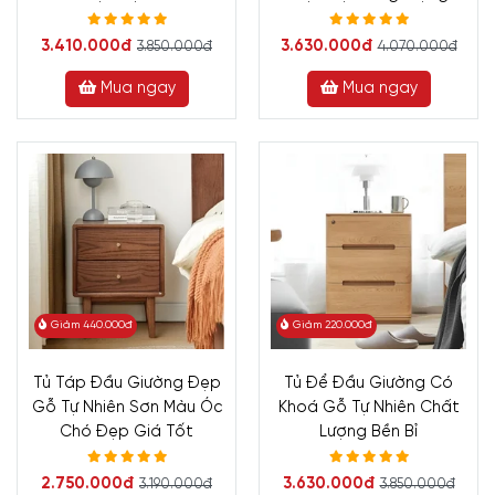
3.410.000đ
3.630.000đ
3.850.000đ
4.070.000đ
Mua ngay
Mua ngay
Giảm 440.000đ
Giảm 220.000đ
Tủ Táp Đầu Giường Đẹp
Tủ Để Đầu Giường Có
Gỗ Tự Nhiên Sơn Màu Óc
Khoá Gỗ Tự Nhiên Chất
Chó Đẹp Giá Tốt
Lượng Bền Bỉ
2.750.000đ
3.630.000đ
3.190.000đ
3.850.000đ