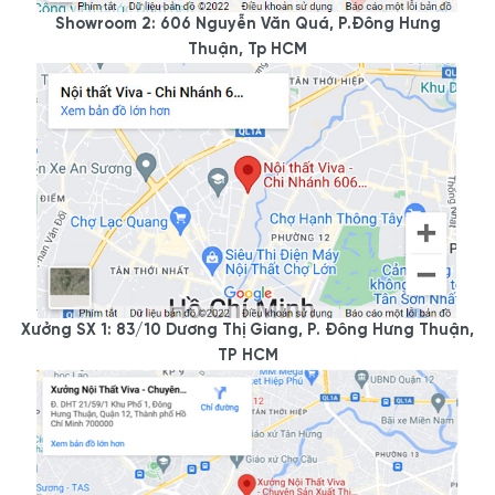
giường.
Showroom 2: 606 Nguyễn Văn Quá, P.Đông Hưng
Đừng bỏ qua những lưu ý cơ bản trong kích thước tủ giúp
Thuận, Tp HCM
trang trí căn phòng đẹp hơn, tiện lợi hơn. Để có được công
năng và thẩm mỹ, bạn cần chú ý một số điểm sau trong
thiết kế
tủ để đầu giường:
Chiều cao của tủ phải cao hơn chiều cao của giường
Nên chọn ngăn kéo
tủ đầu giường
kết hợp với hệ kệ.
Chú ý kích thước tủ phải tỷ lệ với kích thước giường,
không quá to cũng không nên quá nhỏ.
5. Mẫu tủ đầu giường đẹp,
giá rẻ
Xưởng SX 1: 83/10 Dương Thị Giang, P. Đông Hưng Thuận,
TP HCM
Có đa dạng những kiểu
tủ kê đầu giường
đang được bán
sẵn trên thị trường. Rất nhiều kiểu dáng, màu sắc, mẫu mã
và kích thước khác nhau.
Sau đây là những gợi ý giúp bạn có được những lựa chọn tủ
để đầu giường tuyệt vời nhất!